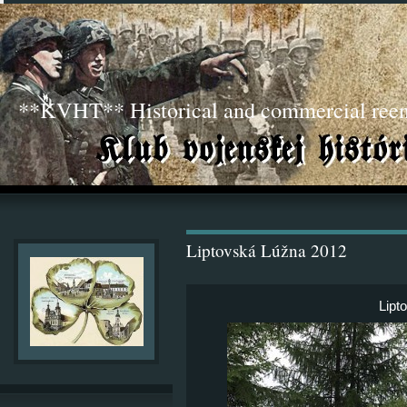
**KVHT** Historical and commercial ree
Liptovská Lúžna 2012
Lipt