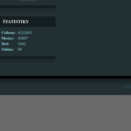
ŠTATISTIKY
Celkom:
4122641
Mesiac:
45897
Deň:
1642
Online:
66
© 20