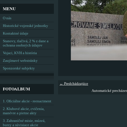
MENU
O nás
Historické vojenské jednotky
Kontaktné údaje
Stanovy, tlačivá, 2 % z dane a
ochrana osobných údajov
Vojaci, KVH a história
Zaujímavé webstránky
Sponzorské subjekty
← Predchádzajúce
FOTOALBUM
Automatické precháze
1. Oficiálne akcie - reenactment
2. Klubové akcie, cvičenia,
manévre a pietne akty
3. Zahraničné misie, múzeá,
burzy a súvisiace akcie