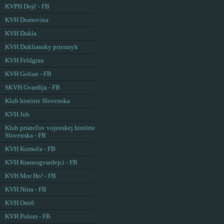
KVPH Dojč - FB
KVH Domovina
KVH Dukla
KVH Dukliansky priesmyk
KVH Feldgrau
KVH Golian - FB
SKVH Gvardija - FB
Klub histórie Slovenska
KVH Juh
Klub priateľov vojenskej histórie
Slovenska - FB
KVH Komoča - FB
KVH Krasnogvardejci - FB
KVH Mor Ho! - FB
KVH Nitra - FB
KVH Ostrô
KVH Polom - FB