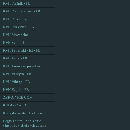
KVH Prašník - FB
KVH Pravda víťazí - FB
KVH Pressburg
KVH Prievidza - FB
KVH Slovensko
KVH Svoboda
KVH Tatranskí vlci - FB
KVH Tatry - FB
KVH Trnavská posádka
KVH Valkýra - FB
KVH Viking - FB
KVH Západ - FB
ZBROJNICE.COM
KHPAaSZ - FB
Kriegsberichter des Heeres
Legis Telum - Združenie
vlastníkov strelných zbraní