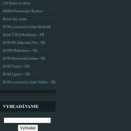
LH Dobový tábor
MHM Pohronský Ruskov
Retro sky team
KVH a strelecký klub Hodošík
Klub ČSĽA Kolíňany - FB
KVH PS Záhorská Ves - FB
KVPH Bratislava - FB
KVH Slovenská brána - FB
KVH Turiec - FB
KVH Liptov - FB
KVH a strelecký klub Vráble - FB
VYHĽADÁVANIE