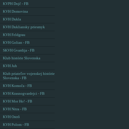
KVPH Dojč - FB
KVH Domovina
KVH Dukla
KVH Dukliansky priesmyk
KVH Feldgrau
KVH Golian - FB
SKVH Gvardija - FB
Klub histórie Slovenska
KVH Juh
Klub priateľov vojenskej histórie
Slovenska - FB
KVH Komoča - FB
KVH Krasnogvardejci - FB
KVH Mor Ho! - FB
KVH Nitra - FB
KVH Ostrô
KVH Polom - FB