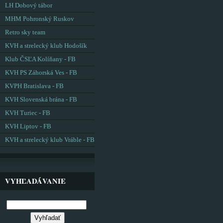
LH Dobový tábor
MHM Pohronský Ruskov
Retro sky team
KVH a strelecký klub Hodošík
Klub ČSĽA Kolíňany - FB
KVH PS Záhorská Ves - FB
KVPH Bratislava - FB
KVH Slovenská brána - FB
KVH Turiec - FB
KVH Liptov - FB
KVH a strelecký klub Vráble - FB
VYHĽADÁVANIE