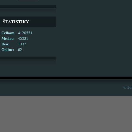
ŠTATISTIKY
Celkom:
4120551
Mesiac:
45321
Deň:
1337
Online:
62
© 20