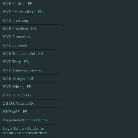
KVH Prašník - FB
KVH Pravda víťazí - FB
KVH Pressburg
KVH Prievidza - FB
KVH Slovensko
KVH Svoboda
KVH Tatranskí vlci - FB
KVH Tatry - FB
KVH Trnavská posádka
KVH Valkýra - FB
KVH Viking - FB
KVH Západ - FB
ZBROJNICE.COM
KHPAaSZ - FB
Kriegsberichter des Heeres
Legis Telum - Združenie
vlastníkov strelných zbraní