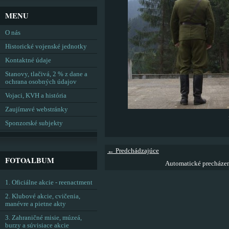
MENU
O nás
Historické vojenské jednotky
Kontaktné údaje
Stanovy, tlačivá, 2 % z dane a
ochrana osobných údajov
Vojaci, KVH a história
Zaujímavé webstránky
Sponzorské subjekty
← Predchádzajúce
FOTOALBUM
Automatické precháze
1. Oficiálne akcie - reenactment
2. Klubové akcie, cvičenia,
manévre a pietne akty
3. Zahraničné misie, múzeá,
burzy a súvisiace akcie