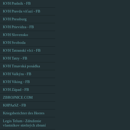
KVH Prašník - FB
KVH Pravda víťazí - FB
KVH Pressburg
KVH Prievidza - FB
KVH Slovensko
KVH Svoboda
KVH Tatranskí vlci - FB
KVH Tatry - FB
KVH Trnavská posádka
KVH Valkýra - FB
KVH Viking - FB
KVH Západ - FB
ZBROJNICE.COM
KHPAaSZ - FB
Kriegsberichter des Heeres
Legis Telum - Združenie
vlastníkov strelných zbraní