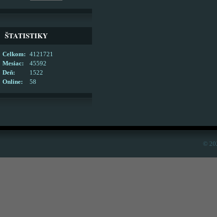
ŠTATISTIKY
Celkom:
4121721
Mesiac:
45592
Deň:
1522
Online:
58
© 20