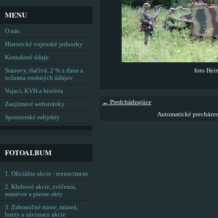
MENU
O nás
Historické vojenské jednotky
Kontaktné údaje
Stanovy, tlačivá, 2 % z dane a
foto Hei
ochrana osobných údajov
Vojaci, KVH a história
← Predchádzajúce
Zaujímavé webstránky
Automatické precháze
Sponzorské subjekty
FOTOALBUM
1. Oficiálne akcie - reenactment
2. Klubové akcie, cvičenia,
manévre a pietne akty
3. Zahraničné misie, múzeá,
burzy a súvisiace akcie