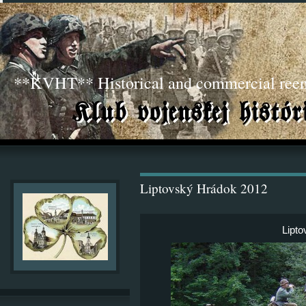
**KVHT** Historical and commercial ree
Liptovský Hrádok 2012
Lipt