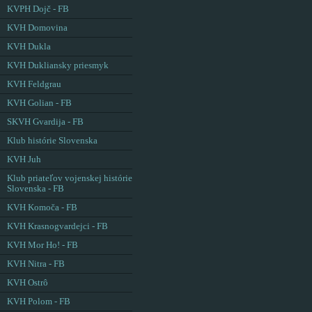
KVPH Dojč - FB
KVH Domovina
KVH Dukla
KVH Dukliansky priesmyk
KVH Feldgrau
KVH Golian - FB
SKVH Gvardija - FB
Klub histórie Slovenska
KVH Juh
Klub priateľov vojenskej histórie
Slovenska - FB
KVH Komoča - FB
KVH Krasnogvardejci - FB
KVH Mor Ho! - FB
KVH Nitra - FB
KVH Ostrô
KVH Polom - FB