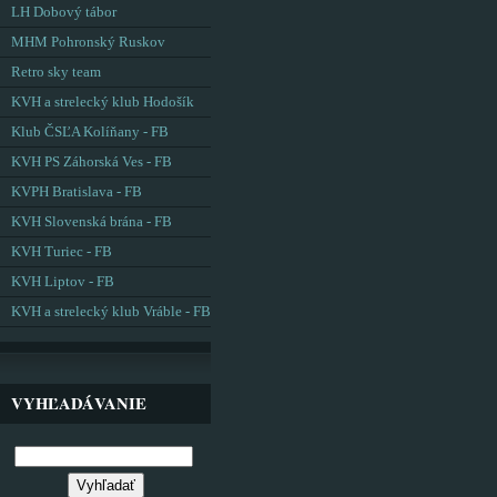
LH Dobový tábor
MHM Pohronský Ruskov
Retro sky team
KVH a strelecký klub Hodošík
Klub ČSĽA Kolíňany - FB
KVH PS Záhorská Ves - FB
KVPH Bratislava - FB
KVH Slovenská brána - FB
KVH Turiec - FB
KVH Liptov - FB
KVH a strelecký klub Vráble - FB
VYHĽADÁVANIE