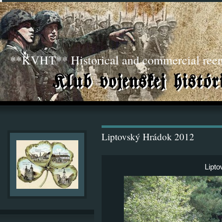
**KVHT** Historical and commercial ree
Liptovský Hrádok 2012
Lipt