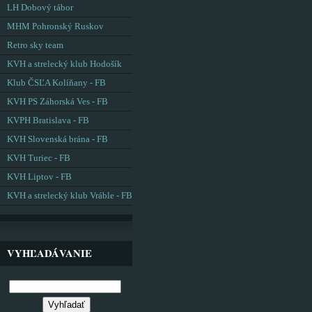
LH Dobový tábor
MHM Pohronský Ruskov
Retro sky team
KVH a strelecký klub Hodošík
Klub ČSĽA Kolíňany - FB
KVH PS Záhorská Ves - FB
KVPH Bratislava - FB
KVH Slovenská brána - FB
KVH Turiec - FB
KVH Liptov - FB
KVH a strelecký klub Vráble - FB
VYHĽADÁVANIE