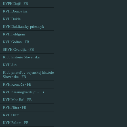
KVPH Dojč - FB
KVH Domovina
KVH Dukla
KVH Dukliansky priesmyk
KVH Feldgrau
KVH Golian - FB
SKVH Gvardija - FB
Klub histórie Slovenska
KVH Juh
Klub priateľov vojenskej histórie
Slovenska - FB
KVH Komoča - FB
KVH Krasnogvardejci - FB
KVH Mor Ho! - FB
KVH Nitra - FB
KVH Ostrô
KVH Polom - FB