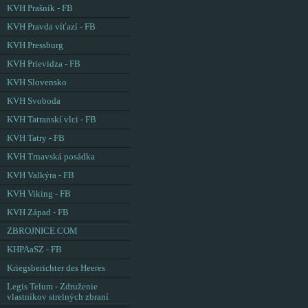
KVH Prašník - FB
KVH Pravda víťazí - FB
KVH Pressburg
KVH Prievidza - FB
KVH Slovensko
KVH Svoboda
KVH Tatranskí vlci - FB
KVH Tatry - FB
KVH Trnavská posádka
KVH Valkýra - FB
KVH Viking - FB
KVH Západ - FB
ZBROJNICE.COM
KHPAaSZ - FB
Kriegsberichter des Heeres
Legis Telum - Združenie
vlastníkov strelných zbraní