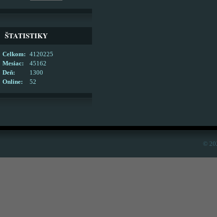
ŠTATISTIKY
Celkom:
4120225
Mesiac:
45162
Deň:
1300
Online:
52
© 20