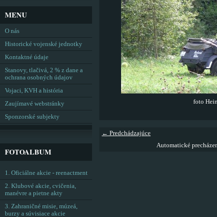
MENU
O nás
Historické vojenské jednotky
Kontaktné údaje
Stanovy, tlačivá, 2 % z dane a
ochrana osobných údajov
Vojaci, KVH a história
foto Hei
Zaujímavé webstránky
Sponzorské subjekty
← Predchádzajúce
Automatické precháze
FOTOALBUM
1. Oficiálne akcie - reenactment
2. Klubové akcie, cvičenia,
manévre a pietne akty
3. Zahraničné misie, múzeá,
burzy a súvisiace akcie