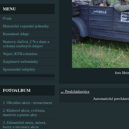
MENU
O nás
Historické vojenské jednotky
Kontaktné údaje
Stanovy, tlačivá, 2 % z dane a
ochrana osobných údajov
Vojaci, KVH a história
Zaujímavé webstránky
Sponzorské subjekty
foto Hei
FOTOALBUM
← Predchádzajúce
Automatické precháze
1. Oficiálne akcie - reenactment
2. Klubové akcie, cvičenia,
manévre a pietne akty
3. Zahraničné misie, múzeá,
burzy a súvisiace akcie