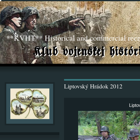
**KVHT** Historical and commercial ree
Liptovský Hrádok 2012
Lipt