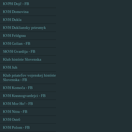
KVPH Dojč - FB
KVH Domovina
KVH Dukla
KVH Dukliansky priesmyk
KVH Feldgrau
KVH Golian - FB
SKVH Gvardija - FB
Klub histórie Slovenska
KVH Juh
Klub priateľov vojenskej histórie
Slovenska - FB
KVH Komoča - FB
KVH Krasnogvardejci - FB
KVH Mor Ho! - FB
KVH Nitra - FB
KVH Ostrô
KVH Polom - FB