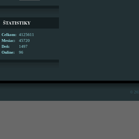
ŠTATISTIKY
Celkom:
4125611
Mesiac:
45720
Deň:
1497
Online:
96
© 20