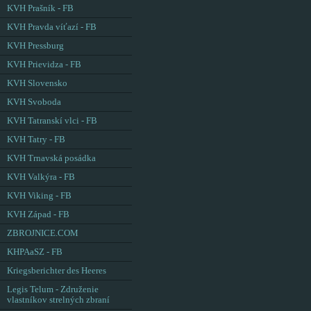
KVH Prašník - FB
KVH Pravda víťazí - FB
KVH Pressburg
KVH Prievidza - FB
KVH Slovensko
KVH Svoboda
KVH Tatranskí vlci - FB
KVH Tatry - FB
KVH Trnavská posádka
KVH Valkýra - FB
KVH Viking - FB
KVH Západ - FB
ZBROJNICE.COM
KHPAaSZ - FB
Kriegsberichter des Heeres
Legis Telum - Združenie
vlastníkov strelných zbraní