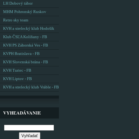
LH Dobový tábor
MHM Pohronský Ruskov
Retro sky team
KVH a strelecký klub Hodošík
Klub ČSĽA Kolíňany - FB
KVH PS Záhorská Ves - FB
KVPH Bratislava - FB
KVH Slovenská brána - FB
KVH Turiec - FB
KVH Liptov - FB
KVH a strelecký klub Vráble - FB
VYHĽADÁVANIE