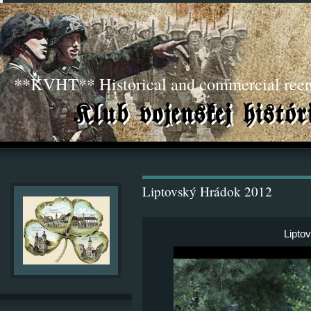
**KVHT** Historical and commercial ree
Liptovský Hrádok 2012
Lipto