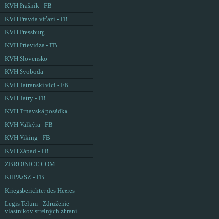
KVH Prašník - FB
KVH Pravda víťazí - FB
KVH Pressburg
KVH Prievidza - FB
KVH Slovensko
KVH Svoboda
KVH Tatranskí vlci - FB
KVH Tatry - FB
KVH Trnavská posádka
KVH Valkýra - FB
KVH Viking - FB
KVH Západ - FB
ZBROJNICE.COM
KHPAaSZ - FB
Kriegsberichter des Heeres
Legis Telum - Združenie
vlastníkov strelných zbraní