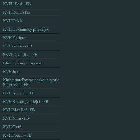
KVPH Dojč - FB
KVH Domovina
KVH Dukla
KVH Dukliansky priesmyk
KVH Feldgrau
KVH Golian - FB
SKVH Gvardija - FB
Klub histórie Slovenska
KVH Juh
Klub priateľov vojenskej histórie
Slovenska - FB
KVH Komoča - FB
KVH Krasnogvardejci - FB
KVH Mor Ho! - FB
KVH Nitra - FB
KVH Ostrô
KVH Polom - FB