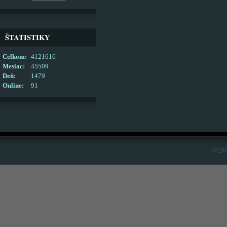
ŠTATISTIKY
Celkom:
4121616
Mesiac:
45509
Deň:
1479
Online:
91
© 20