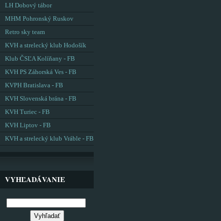
LH Dobový tábor
MHM Pohronský Ruskov
Retro sky team
KVH a strelecký klub Hodošík
Klub ČSĽA Kolíňany - FB
KVH PS Záhorská Ves - FB
KVPH Bratislava - FB
KVH Slovenská brána - FB
KVH Turiec - FB
KVH Liptov - FB
KVH a strelecký klub Vráble - FB
VYHĽADÁVANIE