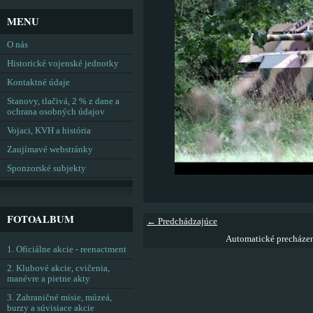
MENU
O nás
Historické vojenské jednotky
Kontaktné údaje
Stanovy, tlačivá, 2 % z dane a
ochrana osobných údajov
Vojaci, KVH a história
Zaujímavé webstránky
Sponzorské subjekty
FOTOALBUM
← Predchádzajúce
Automatické precháze
1. Oficiálne akcie - reenactment
2. Klubové akcie, cvičenia,
manévre a pietne akty
3. Zahraničné misie, múzeá,
burzy a súvisiace akcie