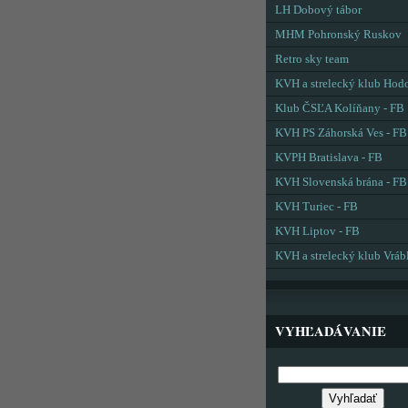
LH Dobový tábor
MHM Pohronský Ruskov
Retro sky team
KVH a strelecký klub Hod
Klub ČSĽA Kolíňany - FB
KVH PS Záhorská Ves - FB
KVPH Bratislava - FB
KVH Slovenská brána - FB
KVH Turiec - FB
KVH Liptov - FB
KVH a strelecký klub Vráb
VYHĽADÁVANIE