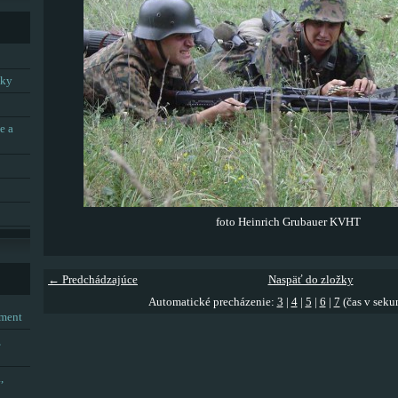
tky
e a
foto Heinrich Grubauer KVHT
← Predchádzajúce
Naspäť do zložky
Automatické precházenie:
3
|
4
|
5
|
6
|
7
(čas v seku
tment
,
,