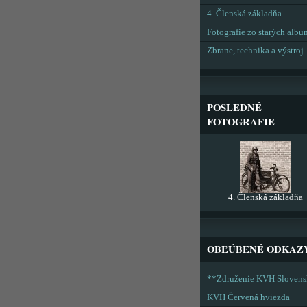
4. Členská základňa
Fotografie zo starých alb
Zbrane, technika a výstroj
POSLEDNÉ
FOTOGRAFIE
4. Členská základňa
OBĽÚBENÉ ODKAZ
**Združenie KVH Sloven
KVH Červená hviezda