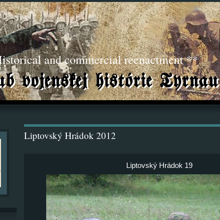
torical and commercial reenactment **
Liptovský Hrádok 2012
Liptovský Hrádok 19