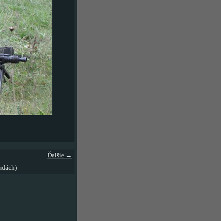
Ďalšie →
ndách)