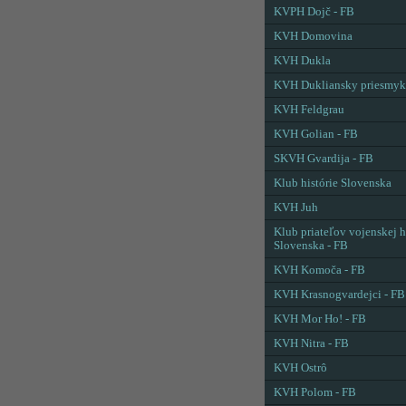
KVPH Dojč - FB
KVH Domovina
KVH Dukla
KVH Dukliansky priesmyk
KVH Feldgrau
KVH Golian - FB
SKVH Gvardija - FB
Klub histórie Slovenska
KVH Juh
Klub priateľov vojenskej h
Slovenska - FB
KVH Komoča - FB
KVH Krasnogvardejci - FB
KVH Mor Ho! - FB
KVH Nitra - FB
KVH Ostrô
KVH Polom - FB