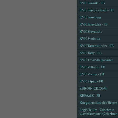
KVH Prašník - FB
KVH Pravda víťazí - FB
KVH Pressburg
KVH Prievidza - FB
KVH Slovensko
KVH Svoboda
KVH Tatranskí vlci - FB
KVH Tatry - FB
KVH Trnavská posádka
KVH Valkýra - FB
KVH Viking - FB
KVH Západ - FB
ZBROJNICE.COM
KHPAaSZ - FB
Kriegsberichter des Heeres
Legis Telum - Združenie
vlastníkov strelných zbran