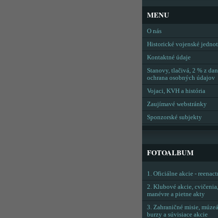
MENU
O nás
Historické vojenské jedno
Kontaktné údaje
Stanovy, tlačivá, 2 % z dan
ochrana osobných údajov
Vojaci, KVH a história
Zaujímavé webstránky
Sponzorské subjekty
FOTOALBUM
1. Oficiálne akcie - reenac
2. Klubové akcie, cvičenia
manévre a pietne akty
3. Zahraničné misie, múzeá
burzy a súvisiace akcie