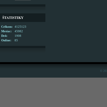
ŠTATISTIKY
Celkom:
4125123
Mesiac:
45982
Deň:
1908
Online:
85
© 20