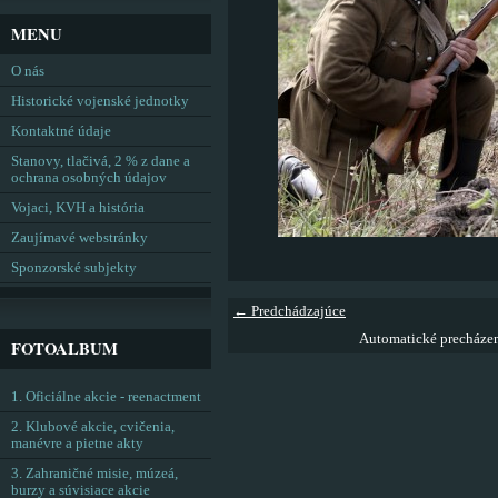
MENU
O nás
Historické vojenské jednotky
Kontaktné údaje
Stanovy, tlačivá, 2 % z dane a
ochrana osobných údajov
Vojaci, KVH a história
Zaujímavé webstránky
Sponzorské subjekty
← Predchádzajúce
Automatické precháze
FOTOALBUM
1. Oficiálne akcie - reenactment
2. Klubové akcie, cvičenia,
manévre a pietne akty
3. Zahraničné misie, múzeá,
burzy a súvisiace akcie