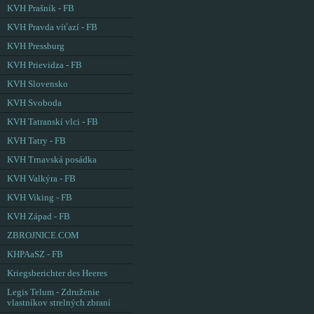
KVH Prašník - FB
KVH Pravda víťazí - FB
KVH Pressburg
KVH Prievidza - FB
KVH Slovensko
KVH Svoboda
KVH Tatranskí vlci - FB
KVH Tatry - FB
KVH Trnavská posádka
KVH Valkýra - FB
KVH Viking - FB
KVH Západ - FB
ZBROJNICE.COM
KHPAaSZ - FB
Kriegsberichter des Heeres
Legis Telum - Združenie
vlastníkov strelných zbraní