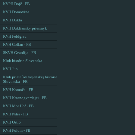
KVPH Dojč - FB
KVH Domovina
KVH Dukla
KVH Dukliansky priesmyk
KVH Feldgrau
KVH Golian - FB
SKVH Gvardija - FB
Klub histórie Slovenska
KVH Juh
Klub priateľov vojenskej histórie
Slovenska - FB
KVH Komoča - FB
KVH Krasnogvardejci - FB
KVH Mor Ho! - FB
KVH Nitra - FB
KVH Ostrô
KVH Polom - FB