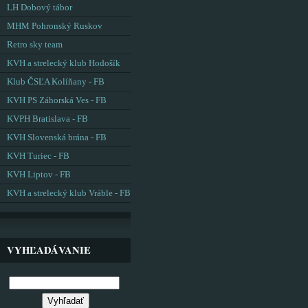
LH Dobový tábor
MHM Pohronský Ruskov
Retro sky team
KVH a strelecký klub Hodošík
Klub ČSĽA Kolíňany - FB
KVH PS Záhorská Ves - FB
KVPH Bratislava - FB
KVH Slovenská brána - FB
KVH Turiec - FB
KVH Liptov - FB
KVH a strelecký klub Vráble - FB
VYHĽADÁVANIE