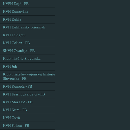
KVPH Dojč - FB
KVH Domovina
KVH Dukla
KVH Dukliansky priesmyk
KVH Feldgrau
KVH Golian - FB
SKVH Gvardija - FB
Klub histórie Slovenska
KVH Juh
Klub priateľov vojenskej histórie
Slovenska - FB
KVH Komoča - FB
KVH Krasnogvardejci - FB
KVH Mor Ho! - FB
KVH Nitra - FB
KVH Ostrô
KVH Polom - FB