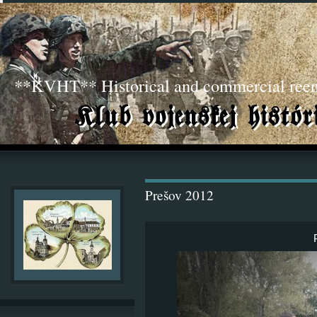
**KVHT** Historical and commercial ree
Prešov 2012