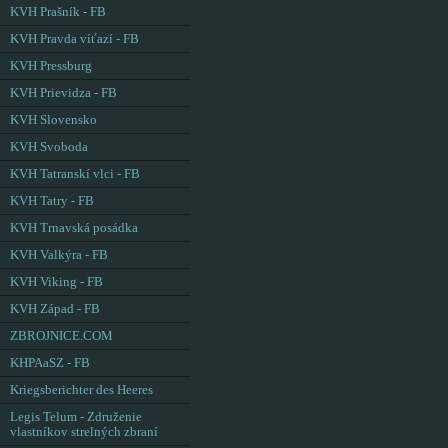
KVH Prašník - FB
KVH Pravda víťazí - FB
KVH Pressburg
KVH Prievidza - FB
KVH Slovensko
KVH Svoboda
KVH Tatranskí vlci - FB
KVH Tatry - FB
KVH Trnavská posádka
KVH Valkýra - FB
KVH Viking - FB
KVH Západ - FB
ZBROJNICE.COM
KHPAaSZ - FB
Kriegsberichter des Heeres
Legis Telum - Združenie
vlastníkov strelných zbraní