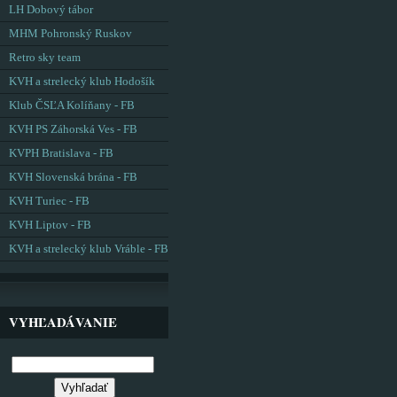
LH Dobový tábor
MHM Pohronský Ruskov
Retro sky team
KVH a strelecký klub Hodošík
Klub ČSĽA Kolíňany - FB
KVH PS Záhorská Ves - FB
KVPH Bratislava - FB
KVH Slovenská brána - FB
KVH Turiec - FB
KVH Liptov - FB
KVH a strelecký klub Vráble - FB
VYHĽADÁVANIE