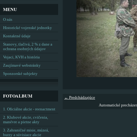
MENU
O nás
Historické vojenské jednotky
Kontaktné údaje
Stanovy, tlačivá, 2 % z dane a
ochrana osobných údajov
Vojaci, KVH a história
Zaujímavé webstránky
Sponzorské subjekty
FOTOALBUM
← Predchádzajúce
Automatické precháze
1. Oficiálne akcie - reenactment
2. Klubové akcie, cvičenia,
manévre a pietne akty
3. Zahraničné misie, múzeá,
burzy a súvisiace akcie