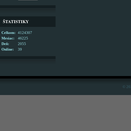
ŠTATISTIKY
Celkom:
4124307
Mesiac:
46225
Deň:
2055
Online:
39
© 20