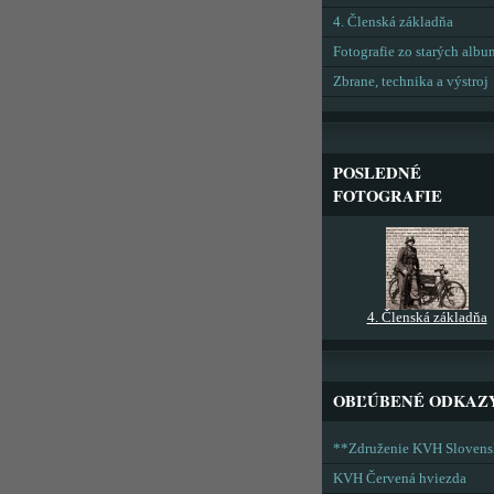
4. Členská základňa
Fotografie zo starých alb
Zbrane, technika a výstroj
POSLEDNÉ
FOTOGRAFIE
4. Členská základňa
OBĽÚBENÉ ODKAZ
**Združenie KVH Sloven
KVH Červená hviezda