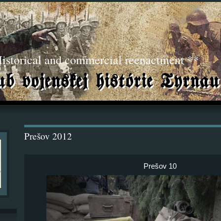
torical and commercial reenactment **
Prešov 2012
Prešov 10