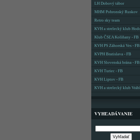
LH Dobový tábor
MHM Pohronský Ruskov
Retro sky team
KVH a strelecký klub Hod
Klub ČSĽA Kolíňany - FB
KVH PS Záhorská Ves - FB
KVPH Bratislava - FB
KVH Slovenská brána - FB
KVH Turiec - FB
KVH Liptov - FB
KVH a strelecký klub Vráb
VYHĽADÁVANIE