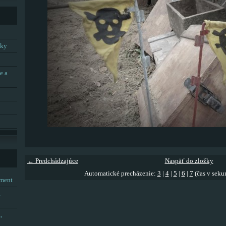
tky
e a
← Predchádzajúce
Naspäť do zložky
Automatické precházenie:
3
|
4
|
5
|
6
|
7
(čas v seku
tment
,
,