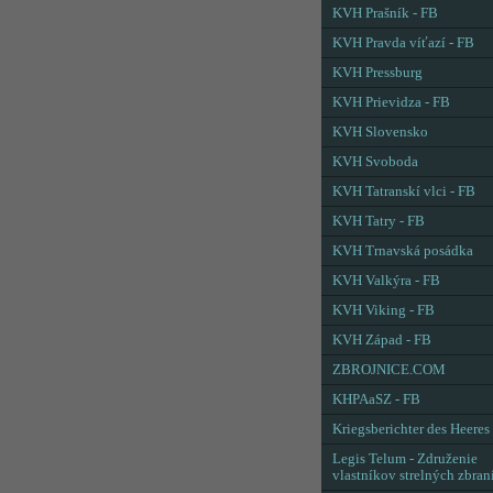
KVH Prašník - FB
KVH Pravda víťazí - FB
KVH Pressburg
KVH Prievidza - FB
KVH Slovensko
KVH Svoboda
KVH Tatranskí vlci - FB
KVH Tatry - FB
KVH Trnavská posádka
KVH Valkýra - FB
KVH Viking - FB
KVH Západ - FB
ZBROJNICE.COM
KHPAaSZ - FB
Kriegsberichter des Heeres
Legis Telum - Združenie
vlastníkov strelných zbran