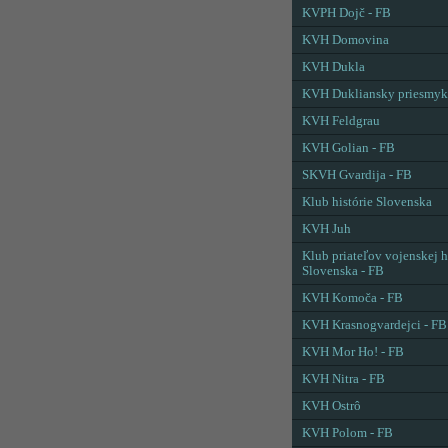
KVPH Dojč - FB
KVH Domovina
KVH Dukla
KVH Dukliansky priesmyk
KVH Feldgrau
KVH Golian - FB
SKVH Gvardija - FB
Klub histórie Slovenska
KVH Juh
Klub priateľov vojenskej h
Slovenska - FB
KVH Komoča - FB
KVH Krasnogvardejci - FB
KVH Mor Ho! - FB
KVH Nitra - FB
KVH Ostrô
KVH Polom - FB