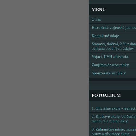
MENU
O nás
Historické vojenské jedno
Kontaktné údaje
Stanovy, tlačivá, 2 % z dan
ochrana osobných údajov
Vojaci, KVH a história
Zaujímavé webstránky
Sponzorské subjekty
FOTOALBUM
1. Oficiálne akcie - reenac
2. Klubové akcie, cvičenia
manévre a pietne akty
3. Zahraničné misie, múzeá
burzy a súvisiace akcie