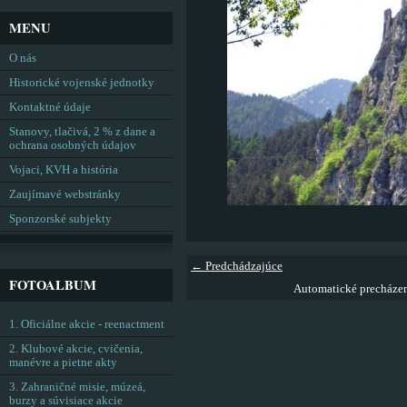
MENU
O nás
Historické vojenské jednotky
Kontaktné údaje
Stanovy, tlačivá, 2 % z dane a
ochrana osobných údajov
Vojaci, KVH a história
Zaujímavé webstránky
Sponzorské subjekty
← Predchádzajúce
FOTOALBUM
Automatické precháze
1. Oficiálne akcie - reenactment
2. Klubové akcie, cvičenia,
manévre a pietne akty
3. Zahraničné misie, múzeá,
burzy a súvisiace akcie