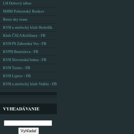
LH Dobový tábor
MHM Pohronský Ruskov
Retro sky team
KVH a strelecký klub Hodošík
Klub ČSĽA Kolíňany - FB
KVH PS Záhorská Ves - FB
KVPH Bratislava - FB
KVH Slovenská brána - FB
KVH Turiec - FB
KVH Liptov - FB
KVH a strelecký klub Vráble - FB
VYHĽADÁVANIE