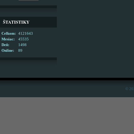
ŠTATISTIKY
Celkom:
4121643
Mesiac:
45535
Deň:
1498
Online:
89
© 20