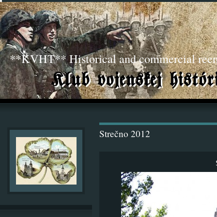
**KVHT** Historical and commercial ree
Strečno 2012