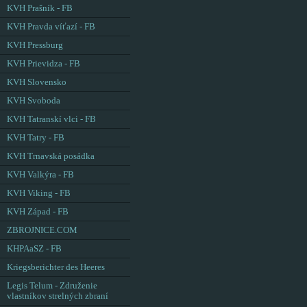
KVH Prašník - FB
KVH Pravda víťazí - FB
KVH Pressburg
KVH Prievidza - FB
KVH Slovensko
KVH Svoboda
KVH Tatranskí vlci - FB
KVH Tatry - FB
KVH Trnavská posádka
KVH Valkýra - FB
KVH Viking - FB
KVH Západ - FB
ZBROJNICE.COM
KHPAaSZ - FB
Kriegsberichter des Heeres
Legis Telum - Združenie
vlastníkov strelných zbraní