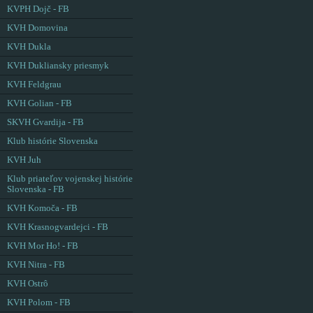
KVPH Dojč - FB
KVH Domovina
KVH Dukla
KVH Dukliansky priesmyk
KVH Feldgrau
KVH Golian - FB
SKVH Gvardija - FB
Klub histórie Slovenska
KVH Juh
Klub priateľov vojenskej histórie
Slovenska - FB
KVH Komoča - FB
KVH Krasnogvardejci - FB
KVH Mor Ho! - FB
KVH Nitra - FB
KVH Ostrô
KVH Polom - FB