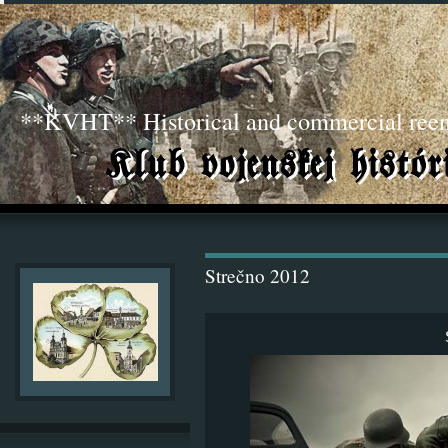
**KVHT** Historical and commercial ree
Strečno 2012