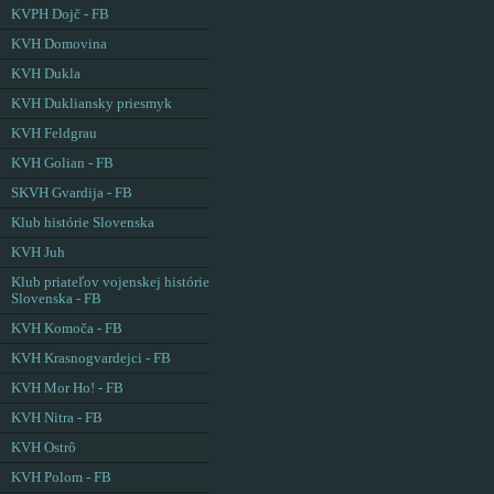
KVPH Dojč - FB
KVH Domovina
KVH Dukla
KVH Dukliansky priesmyk
KVH Feldgrau
KVH Golian - FB
SKVH Gvardija - FB
Klub histórie Slovenska
KVH Juh
Klub priateľov vojenskej histórie
Slovenska - FB
KVH Komoča - FB
KVH Krasnogvardejci - FB
KVH Mor Ho! - FB
KVH Nitra - FB
KVH Ostrô
KVH Polom - FB