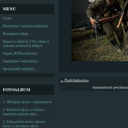
MENU
O nás
Historické vojenské jednotky
Kontaktné údaje
Stanovy, tlačivá, 2 % z dane a
ochrana osobných údajov
Vojaci, KVH a história
Zaujímavé webstránky
Sponzorské subjekty
← Predchádzajúce
Automatické precháze
FOTOALBUM
1. Oficiálne akcie - reenactment
2. Klubové akcie, cvičenia,
manévre a pietne akty
3. Zahraničné misie, múzeá,
burzy a súvisiace akcie