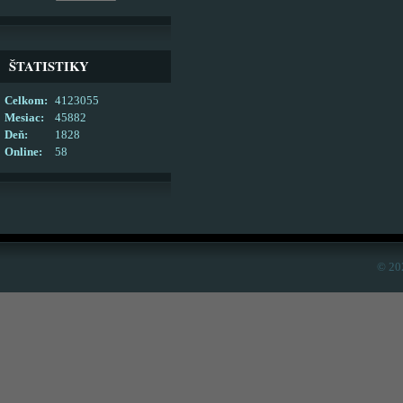
ŠTATISTIKY
Celkom:
4123055
Mesiac:
45882
Deň:
1828
Online:
58
© 20