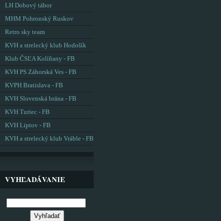
LH Dobový tábor
MHM Pohronský Ruskov
Retro sky team
KVH a strelecký klub Hodošík
Klub ČSĽA Kolíňany - FB
KVH PS Záhorská Ves - FB
KVPH Bratislava - FB
KVH Slovenská brána - FB
KVH Turiec - FB
KVH Liptov - FB
KVH a strelecký klub Vráble - FB
VYHĽADÁVANIE