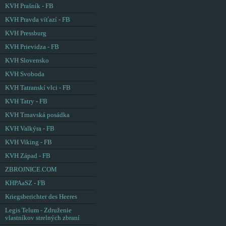
KVH Prašník - FB
KVH Pravda víťazí - FB
KVH Pressburg
KVH Prievidza - FB
KVH Slovensko
KVH Svoboda
KVH Tatranskí vlci - FB
KVH Tatry - FB
KVH Trnavská posádka
KVH Valkýra - FB
KVH Viking - FB
KVH Západ - FB
ZBROJNICE.COM
KHPAaSZ - FB
Kriegsberichter des Heeres
Legis Telum - Združenie
vlastníkov strelných zbraní