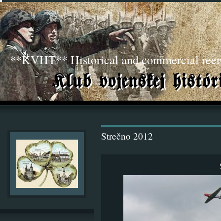
**KVHT** Historical and commercial ree
Strečno 2012