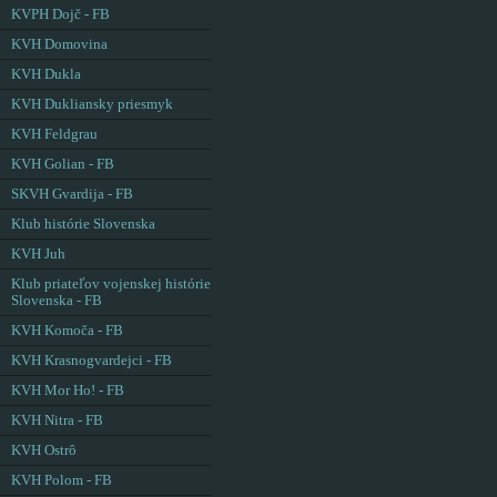
KVPH Dojč - FB
KVH Domovina
KVH Dukla
KVH Dukliansky priesmyk
KVH Feldgrau
KVH Golian - FB
SKVH Gvardija - FB
Klub histórie Slovenska
KVH Juh
Klub priateľov vojenskej histórie
Slovenska - FB
KVH Komoča - FB
KVH Krasnogvardejci - FB
KVH Mor Ho! - FB
KVH Nitra - FB
KVH Ostrô
KVH Polom - FB