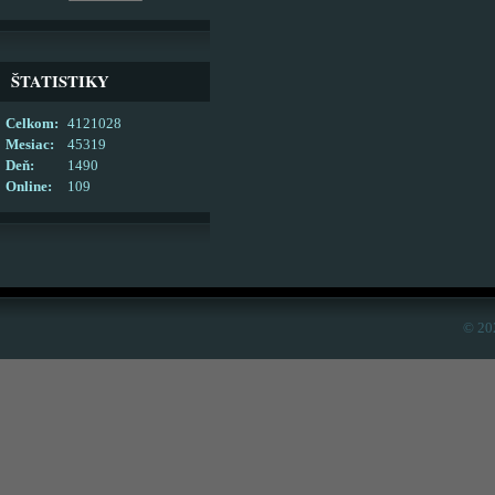
ŠTATISTIKY
Celkom:
4121028
Mesiac:
45319
Deň:
1490
Online:
109
© 20