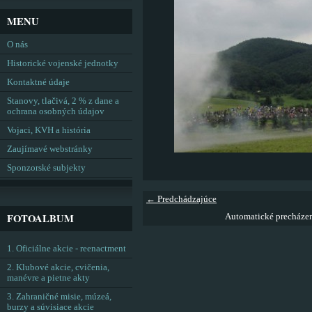
MENU
O nás
Historické vojenské jednotky
Kontaktné údaje
Stanovy, tlačivá, 2 % z dane a
ochrana osobných údajov
Vojaci, KVH a história
Zaujímavé webstránky
Sponzorské subjekty
← Predchádzajúce
FOTOALBUM
Automatické precháze
1. Oficiálne akcie - reenactment
2. Klubové akcie, cvičenia,
manévre a pietne akty
3. Zahraničné misie, múzeá,
burzy a súvisiace akcie