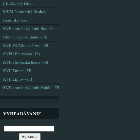
LH Dobový tábor
MHM Pohronský Ruskov
Retro sky team
KVH a strelecký klub Hodošík
Klub ČSĽA Kolíňany - FB
KVH PS Záhorská Ves - FB
KVPH Bratislava - FB
KVH Slovenská brána - FB
KVH Turiec - FB
KVH Liptov - FB
KVH a strelecký klub Vráble - FB
VYHĽADÁVANIE