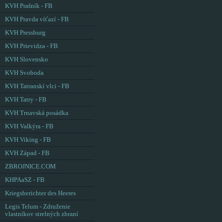
KVH Prašník - FB
KVH Pravda víťazí - FB
KVH Pressburg
KVH Prievidza - FB
KVH Slovensko
KVH Svoboda
KVH Tatranskí vlci - FB
KVH Tatry - FB
KVH Trnavská posádka
KVH Valkýra - FB
KVH Viking - FB
KVH Západ - FB
ZBROJNICE.COM
KHPAaSZ - FB
Kriegsberichter des Heeres
Legis Telum - Združenie
vlastníkov strelných zbraní