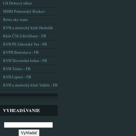
LH Dobový tábor
MHM Pohronský Ruskov
Retro sky team
KVH a strelecký klub Hodošík
Klub ČSĽA Kolíňany - FB
KVH PS Záhorská Ves - FB
KVPH Bratislava - FB
KVH Slovenská brána - FB
KVH Turiec - FB
KVH Liptov - FB
KVH a strelecký klub Vráble - FB
VYHĽADÁVANIE