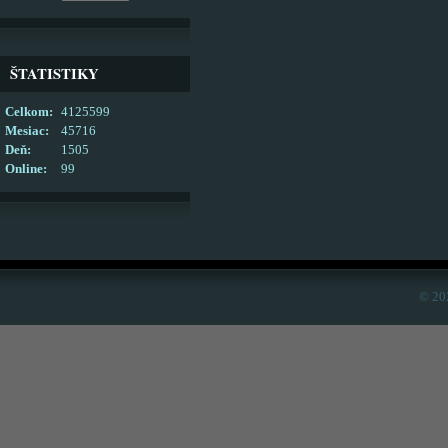
ŠTATISTIKY
Celkom:
4125599
Mesiac:
45716
Deň:
1505
Online:
99
© 20