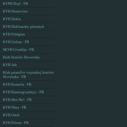
KVPH Dojč - FB
KVH Domovina
KVH Dukla
KVH Dukliansky priesmyk
KVH Feldgrau
KVH Golian - FB
SKVH Gvardija - FB
Klub histórie Slovenska
KVH Juh
Klub priateľov vojenskej histórie
Slovenska - FB
KVH Komoča - FB
KVH Krasnogvardejci - FB
KVH Mor Ho! - FB
KVH Nitra - FB
KVH Ostrô
KVH Polom - FB