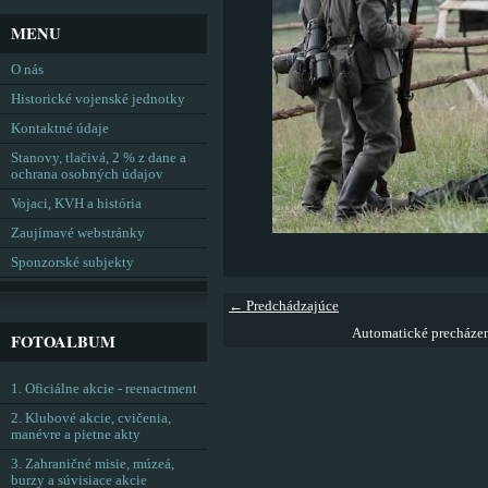
MENU
O nás
Historické vojenské jednotky
Kontaktné údaje
Stanovy, tlačivá, 2 % z dane a
ochrana osobných údajov
Vojaci, KVH a história
Zaujímavé webstránky
Sponzorské subjekty
← Predchádzajúce
Automatické precháze
FOTOALBUM
1. Oficiálne akcie - reenactment
2. Klubové akcie, cvičenia,
manévre a pietne akty
3. Zahraničné misie, múzeá,
burzy a súvisiace akcie