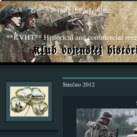
**KVHT** Historical and commercial ree
Strečno 2012