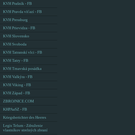
KVH Prašník - FB
KVH Pravda víťazí - FB
KVH Pressburg
KVH Prievidza - FB
KVH Slovensko
KVH Svoboda
KVH Tatranskí vlci - FB
KVH Tatry - FB
KVH Trnavská posádka
KVH Valkýra - FB
KVH Viking - FB
KVH Západ - FB
ZBROJNICE.COM
KHPAaSZ - FB
Kriegsberichter des Heeres
Legis Telum - Združenie
vlastníkov strelných zbraní