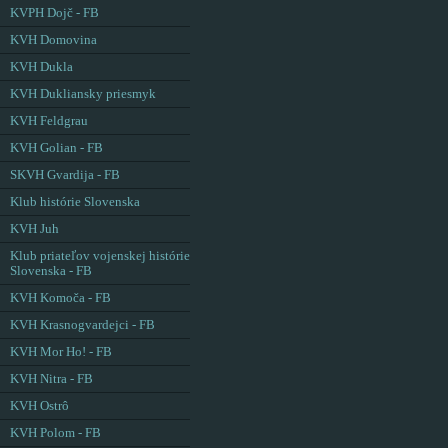
KVPH Dojč - FB
KVH Domovina
KVH Dukla
KVH Dukliansky priesmyk
KVH Feldgrau
KVH Golian - FB
SKVH Gvardija - FB
Klub histórie Slovenska
KVH Juh
Klub priateľov vojenskej histórie
Slovenska - FB
KVH Komoča - FB
KVH Krasnogvardejci - FB
KVH Mor Ho! - FB
KVH Nitra - FB
KVH Ostrô
KVH Polom - FB