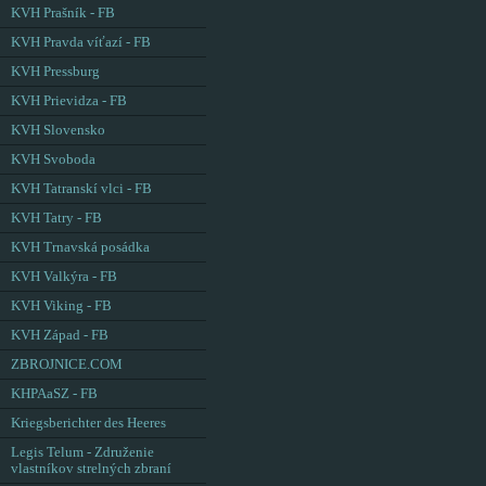
KVH Prašník - FB
KVH Pravda víťazí - FB
KVH Pressburg
KVH Prievidza - FB
KVH Slovensko
KVH Svoboda
KVH Tatranskí vlci - FB
KVH Tatry - FB
KVH Trnavská posádka
KVH Valkýra - FB
KVH Viking - FB
KVH Západ - FB
ZBROJNICE.COM
KHPAaSZ - FB
Kriegsberichter des Heeres
Legis Telum - Združenie
vlastníkov strelných zbraní