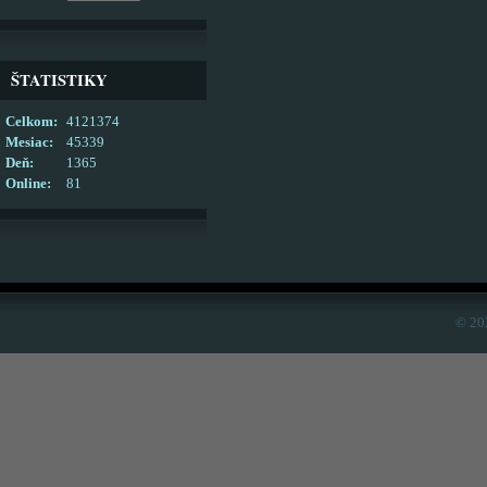
ŠTATISTIKY
Celkom:
4121374
Mesiac:
45339
Deň:
1365
Online:
81
© 20