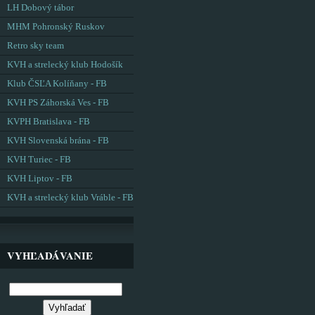
LH Dobový tábor
MHM Pohronský Ruskov
Retro sky team
KVH a strelecký klub Hodošík
Klub ČSĽA Kolíňany - FB
KVH PS Záhorská Ves - FB
KVPH Bratislava - FB
KVH Slovenská brána - FB
KVH Turiec - FB
KVH Liptov - FB
KVH a strelecký klub Vráble - FB
VYHĽADÁVANIE