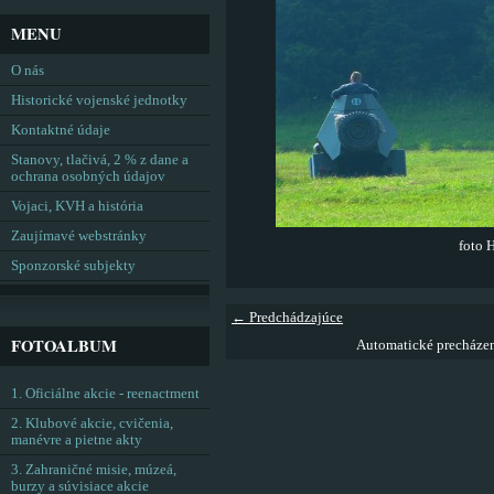
MENU
O nás
Historické vojenské jednotky
Kontaktné údaje
Stanovy, tlačivá, 2 % z dane a
ochrana osobných údajov
Vojaci, KVH a história
Zaujímavé webstránky
foto 
Sponzorské subjekty
← Predchádzajúce
FOTOALBUM
Automatické precháze
1. Oficiálne akcie - reenactment
2. Klubové akcie, cvičenia,
manévre a pietne akty
3. Zahraničné misie, múzeá,
burzy a súvisiace akcie