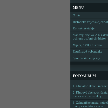
MENU
O nás
Historické vojenské jedno
Kontaktné údaje
Stanovy, tlačivá, 2 % z dan
ochrana osobných údajov
Vojaci, KVH a história
Zaujímavé webstránky
Sponzorské subjekty
FOTOALBUM
1. Oficiálne akcie - reenac
2. Klubové akcie, cvičenia
manévre a pietne akty
3. Zahraničné misie, múzeá
burzy a súvisiace akcie