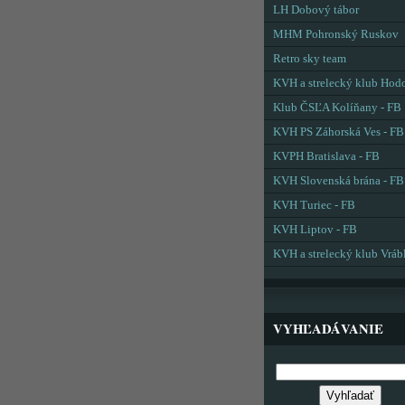
LH Dobový tábor
MHM Pohronský Ruskov
Retro sky team
KVH a strelecký klub Hod
Klub ČSĽA Kolíňany - FB
KVH PS Záhorská Ves - FB
KVPH Bratislava - FB
KVH Slovenská brána - FB
KVH Turiec - FB
KVH Liptov - FB
KVH a strelecký klub Vráb
VYHĽADÁVANIE