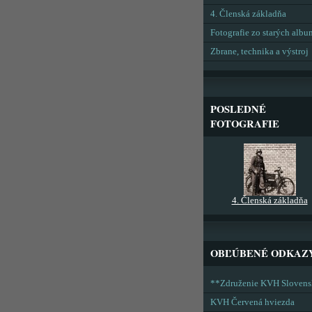
4. Členská základňa
Fotografie zo starých alb
Zbrane, technika a výstroj
POSLEDNÉ
FOTOGRAFIE
4. Členská základňa
OBĽÚBENÉ ODKAZ
**Združenie KVH Sloven
KVH Červená hviezda