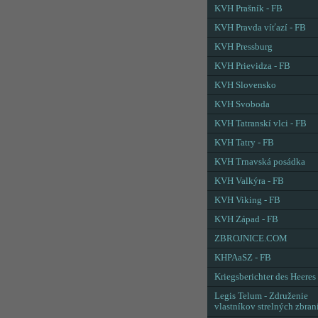
KVH Prašník - FB
KVH Pravda víťazí - FB
KVH Pressburg
KVH Prievidza - FB
KVH Slovensko
KVH Svoboda
KVH Tatranskí vlci - FB
KVH Tatry - FB
KVH Trnavská posádka
KVH Valkýra - FB
KVH Viking - FB
KVH Západ - FB
ZBROJNICE.COM
KHPAaSZ - FB
Kriegsberichter des Heeres
Legis Telum - Združenie
vlastníkov strelných zbran