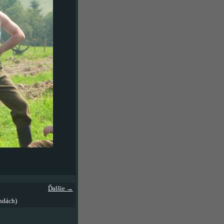
Ďalšie →
ndách)