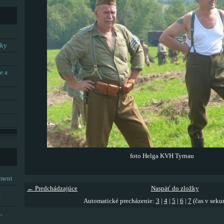
tky
e a
foto Helga KVH Tyrnau
tment
← Predchádzajúce
Naspäť do zložky
,
Automatické precházenie:
3
|
4
|
5
|
6
|
7
(čas v seku
,