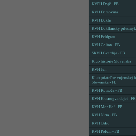
KVPH Dojč - FB
KVH Domovina
KVH Dukla
KVH Dukliansky priesmyk
KVH Feldgrau
KVH Golian - FB
SKVH Gvardija - FB
Klub histórie Slovenska
KVH Juh
Klub priateľov vojenskej h
Slovenska - FB
KVH Komoča - FB
KVH Krasnogvardejci - FB
KVH Mor Ho! - FB
KVH Nitra - FB
KVH Ostrô
KVH Polom - FB