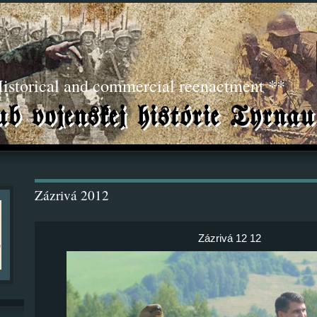
torical and commercial reenactment **
Zázrivá 2012
Zázrivá 12 12