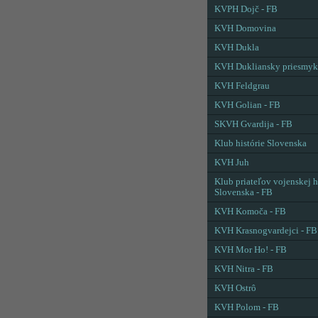
KVPH Dojč - FB
KVH Domovina
KVH Dukla
KVH Dukliansky priesmyk
KVH Feldgrau
KVH Golian - FB
SKVH Gvardija - FB
Klub histórie Slovenska
KVH Juh
Klub priateľov vojenskej h
Slovenska - FB
KVH Komoča - FB
KVH Krasnogvardejci - FB
KVH Mor Ho! - FB
KVH Nitra - FB
KVH Ostrô
KVH Polom - FB