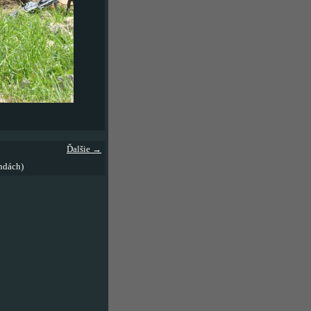
Ďalšie →
ndách)