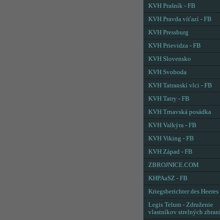
KVH Prašník - FB
KVH Pravda víťazí - FB
KVH Pressburg
KVH Prievidza - FB
KVH Slovensko
KVH Svoboda
KVH Tatranskí vlci - FB
KVH Tatry - FB
KVH Trnavská posádka
KVH Valkýra - FB
KVH Viking - FB
KVH Západ - FB
ZBROJNICE.COM
KHPAaSZ - FB
Kriegsberichter des Heeres
Legis Telum - Združenie
vlastníkov strelných zbran