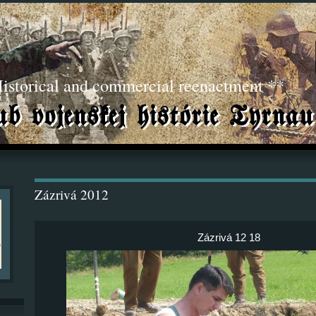
torical and commercial reenactment **
Zázrivá 2012
Zázrivá 12 18