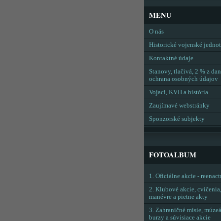
MENU
O nás
Historické vojenské jedno
Kontaktné údaje
Stanovy, tlačivá, 2 % z dan
ochrana osobných údajov
Vojaci, KVH a história
Zaujímavé webstránky
Sponzorské subjekty
FOTOALBUM
1. Oficiálne akcie - reenac
2. Klubové akcie, cvičenia
manévre a pietne akty
3. Zahraničné misie, múzeá
burzy a súvisiace akcie