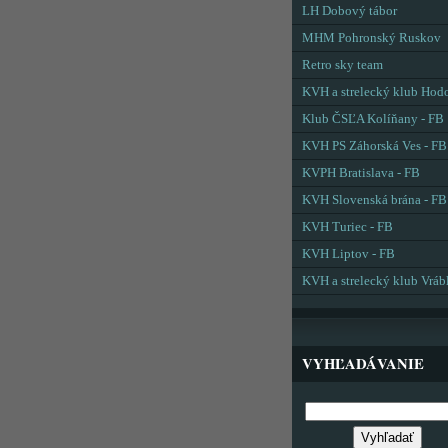
LH Dobový tábor
MHM Pohronský Ruskov
Retro sky team
KVH a strelecký klub Hod
Klub ČSĽA Kolíňany - FB
KVH PS Záhorská Ves - FB
KVPH Bratislava - FB
KVH Slovenská brána - FB
KVH Turiec - FB
KVH Liptov - FB
KVH a strelecký klub Vráb
VYHĽADÁVANIE