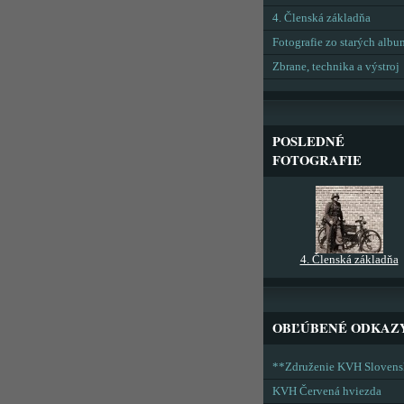
4. Členská základňa
Fotografie zo starých alb
Zbrane, technika a výstroj
POSLEDNÉ
FOTOGRAFIE
4. Členská základňa
OBĽÚBENÉ ODKAZ
**Združenie KVH Sloven
KVH Červená hviezda