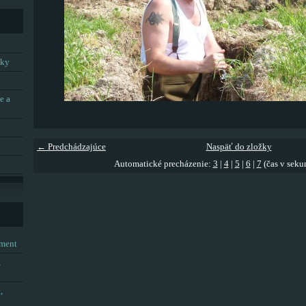
tky
e a
← Predchádzajúce
Naspäť do zložky
Automatické precházenie:
3
|
4
|
5
|
6
|
7
(čas v seku
tment
,
,