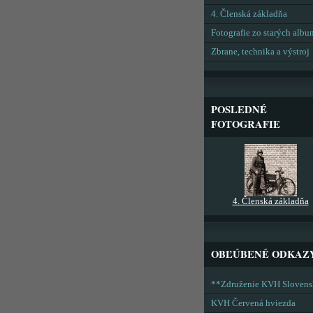
4. Členská základňa
Fotografie zo starých alb
Zbrane, technika a výstroj
POSLEDNÉ
FOTOGRAFIE
4. Členská základňa
OBĽÚBENÉ ODKAZ
**Združenie KVH Sloven
KVH Červená hviezda