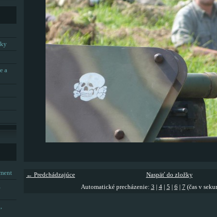
tky
e a
tment
← Predchádzajúce
Naspäť do zložky
,
Automatické precházenie:
3
|
4
|
5
|
6
|
7
(čas v seku
,