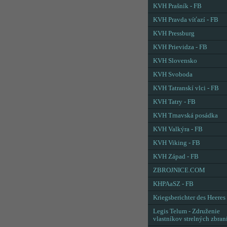
KVH Prašník - FB
KVH Pravda víťazí - FB
KVH Pressburg
KVH Prievidza - FB
KVH Slovensko
KVH Svoboda
KVH Tatranskí vlci - FB
KVH Tatry - FB
KVH Trnavská posádka
KVH Valkýra - FB
KVH Viking - FB
KVH Západ - FB
ZBROJNICE.COM
KHPAaSZ - FB
Kriegsberichter des Heeres
Legis Telum - Združenie
vlastníkov strelných zbran