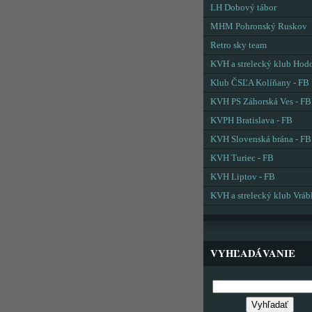
LH Dobový tábor
MHM Pohronský Ruskov
Retro sky team
KVH a strelecký klub Hod
Klub ČSĽA Kolíňany - FB
KVH PS Záhorská Ves - FB
KVPH Bratislava - FB
KVH Slovenská brána - FB
KVH Turiec - FB
KVH Liptov - FB
KVH a strelecký klub Vráb
VYHĽADÁVANIE