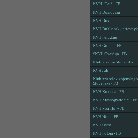
KVPH Dojč - FB
KVH Domovina
KVH Dukla
KVH Dukliansky priesmyk
KVH Feldgrau
KVH Golian - FB
SKVH Gvardija - FB
Klub histórie Slovenska
KVH Juh
Klub priateľov vojenskej h
Slovenska - FB
KVH Komoča - FB
KVH Krasnogvardejci - FB
KVH Mor Ho! - FB
KVH Nitra - FB
KVH Ostrô
KVH Polom - FB