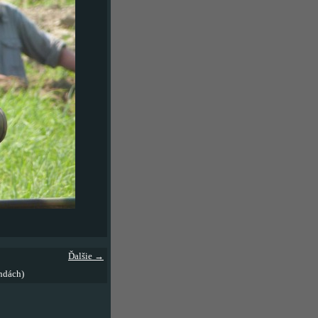
Ďalšie →
ndách)