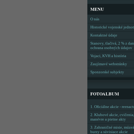
MENU
O nás
Historické vojenské jedno
Kontaktné údaje
Stanovy, tlačivá, 2 % z dan
ochrana osobných údajov
Vojaci, KVH a história
Zaujímavé webstránky
Sponzorské subjekty
FOTOALBUM
1. Oficiálne akcie - reenac
2. Klubové akcie, cvičenia
manévre a pietne akty
3. Zahraničné misie, múzeá
burzy a súvisiace akcie