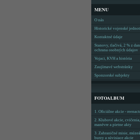
MENU
O nás
Historické vojenské jedno
Kontaktné údaje
Stanovy, tlačivá, 2 % z dan
ochrana osobných údajov
Vojaci, KVH a história
Zaujímavé webstránky
Sponzorské subjekty
FOTOALBUM
1. Oficiálne akcie - reenac
2. Klubové akcie, cvičenia
manévre a pietne akty
3. Zahraničné misie, múzeá
burzy a súvisiace akcie