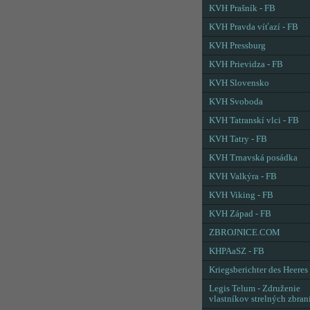
KVH Prašník - FB
KVH Pravda víťazí - FB
KVH Pressburg
KVH Prievidza - FB
KVH Slovensko
KVH Svoboda
KVH Tatranskí vlci - FB
KVH Tatry - FB
KVH Trnavská posádka
KVH Valkýra - FB
KVH Viking - FB
KVH Západ - FB
ZBROJNICE.COM
KHPAaSZ - FB
Kriegsberichter des Heeres
Legis Telum - Združenie
vlastníkov strelných zbran