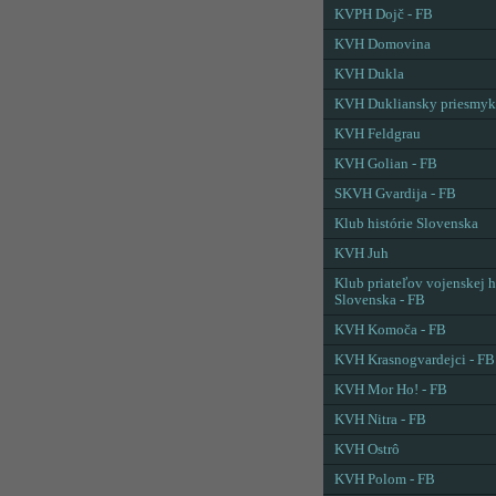
KVPH Dojč - FB
KVH Domovina
KVH Dukla
KVH Dukliansky priesmyk
KVH Feldgrau
KVH Golian - FB
SKVH Gvardija - FB
Klub histórie Slovenska
KVH Juh
Klub priateľov vojenskej h
Slovenska - FB
KVH Komoča - FB
KVH Krasnogvardejci - FB
KVH Mor Ho! - FB
KVH Nitra - FB
KVH Ostrô
KVH Polom - FB