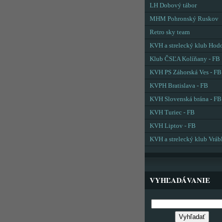
LH Dobový tábor
MHM Pohronský Ruskov
Retro sky team
KVH a strelecký klub Hod
Klub ČSĽA Kolíňany - FB
KVH PS Záhorská Ves - FB
KVPH Bratislava - FB
KVH Slovenská brána - FB
KVH Turiec - FB
KVH Liptov - FB
KVH a strelecký klub Vráb
VYHĽADÁVANIE