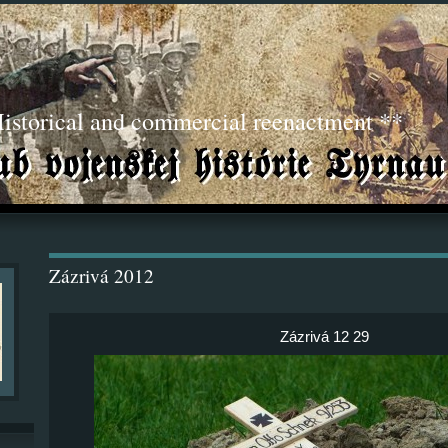
torical and commercial reenactment **
Zázrivá 2012
Zázrivá 12 29