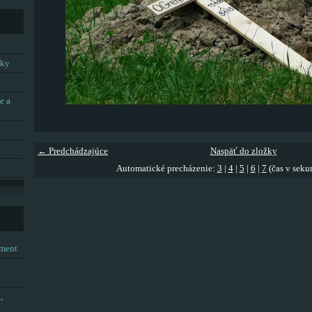
tky
e a
← Predchádzajúce
Naspäť do zložky
Automatické precházenie:
3
|
4
|
5
|
6
|
7
(čas v seku
tment
,
,