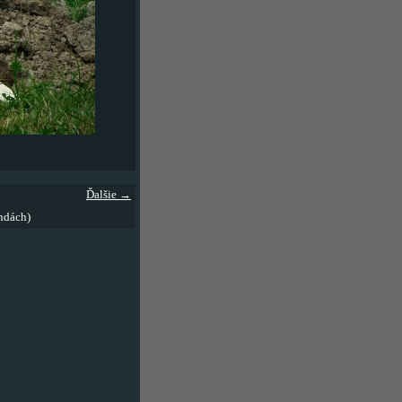
Ďalšie →
ndách)