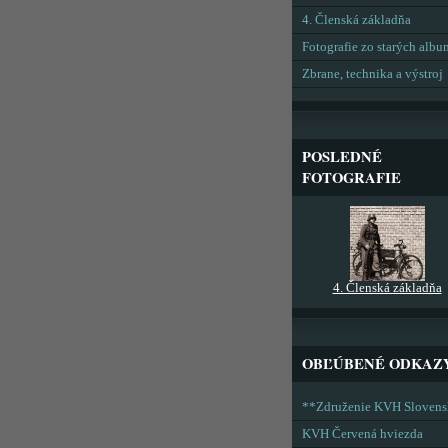
4. Členská základňa
Fotografie zo starých alb
Zbrane, technika a výstroj
POSLEDNÉ
FOTOGRAFIE
4. Členská základňa
OBĽÚBENÉ ODKAZ
**Združenie KVH Sloven
KVH Červená hviezda