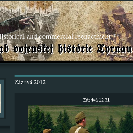
torical and commercial reenactment **
Zázrivá 2012
Zázrivá 12 31