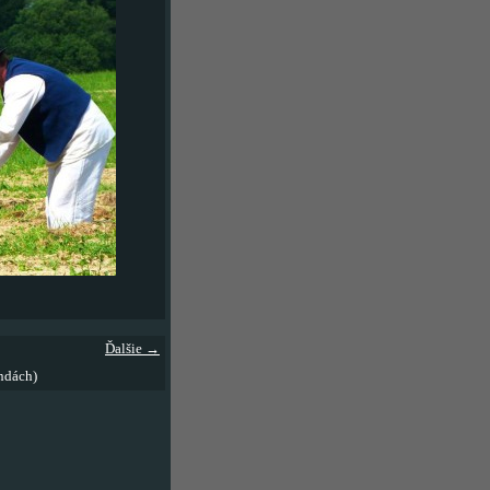
Ďalšie →
ndách)