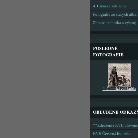
4. Členská základňa
Fotografie zo starých alb
Zbrane, technika a výstroj
POSLEDNÉ
FOTOGRAFIE
4. Členská základňa
OBĽÚBENÉ ODKAZ
**Združenie KVH Sloven
KVH Červená hviezda