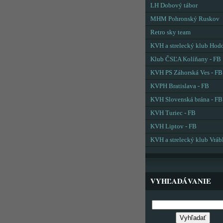
LH Dobový tábor
MHM Pohronský Ruskov
Retro sky team
KVH a strelecký klub Hod
Klub ČSĽA Kolíňany - FB
KVH PS Záhorská Ves - FB
KVPH Bratislava - FB
KVH Slovenská brána - FB
KVH Turiec - FB
KVH Liptov - FB
KVH a strelecký klub Vráb
VYHĽADÁVANIE