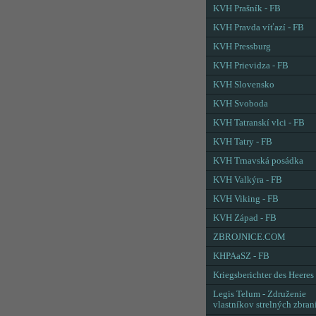
KVH Prašník - FB
KVH Pravda víťazí - FB
KVH Pressburg
KVH Prievidza - FB
KVH Slovensko
KVH Svoboda
KVH Tatranskí vlci - FB
KVH Tatry - FB
KVH Trnavská posádka
KVH Valkýra - FB
KVH Viking - FB
KVH Západ - FB
ZBROJNICE.COM
KHPAaSZ - FB
Kriegsberichter des Heeres
Legis Telum - Združenie
vlastníkov strelných zbran