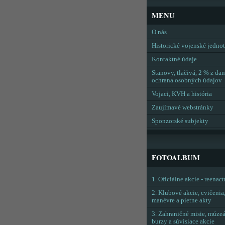
MENU
O nás
Historické vojenské jedno
Kontaktné údaje
Stanovy, tlačivá, 2 % z dan
ochrana osobných údajov
Vojaci, KVH a história
Zaujímavé webstránky
Sponzorské subjekty
FOTOALBUM
1. Oficiálne akcie - reenac
2. Klubové akcie, cvičenia
manévre a pietne akty
3. Zahraničné misie, múzeá
burzy a súvisiace akcie