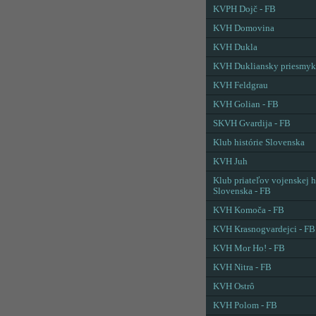
KVPH Dojč - FB
KVH Domovina
KVH Dukla
KVH Dukliansky priesmyk
KVH Feldgrau
KVH Golian - FB
SKVH Gvardija - FB
Klub histórie Slovenska
KVH Juh
Klub priateľov vojenskej h
Slovenska - FB
KVH Komoča - FB
KVH Krasnogvardejci - FB
KVH Mor Ho! - FB
KVH Nitra - FB
KVH Ostrô
KVH Polom - FB