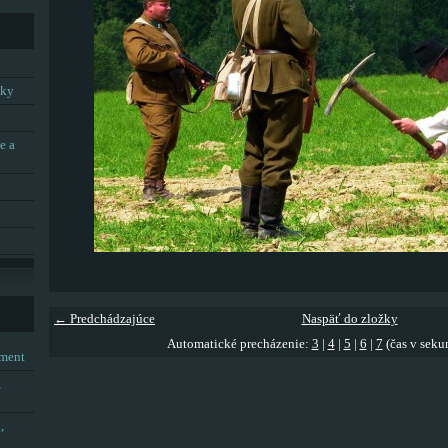
tky
e a
← Predchádzajúce
Naspäť do zložky
Automatické precházenie:
3
|
4
|
5
|
6
|
7
(čas v seku
tment
,
,