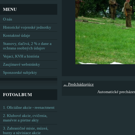
MENU
O nás
Historické vojenské jednotky
Kontaktné údaje
Stanovy, tlačivá, 2 % z dane a
ochrana osobných údajov
Vojaci, KVH a história
Zaujímavé webstránky
Sponzorské subjekty
← Predchádzajúce
Automatické precháze
FOTOALBUM
1. Oficiálne akcie - reenactment
2. Klubové akcie, cvičenia,
manévre a pietne akty
3. Zahraničné misie, múzeá,
burzy a súvisiace akcie