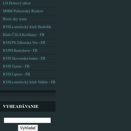
LH Dobový tábor
MHM Pohronský Ruskov
Retro sky team
KVH a strelecký klub Hodošík
Klub ČSĽA Kolíňany - FB
KVH PS Záhorská Ves - FB
KVPH Bratislava - FB
KVH Slovenská brána - FB
KVH Turiec - FB
KVH Liptov - FB
KVH a strelecký klub Vráble - FB
VYHĽADÁVANIE