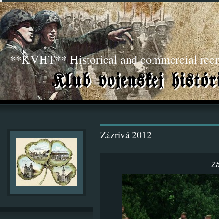
**KVHT** Historical and commercial ree
Zázrivá 2012
Zá