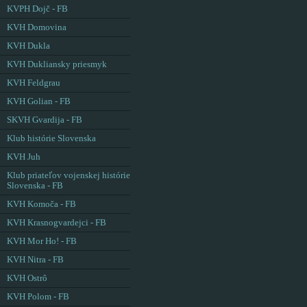
KVPH Dojč - FB
KVH Domovina
KVH Dukla
KVH Dukliansky priesmyk
KVH Feldgrau
KVH Golian - FB
SKVH Gvardija - FB
Klub histórie Slovenska
KVH Juh
Klub priateľov vojenskej histórie
Slovenska - FB
KVH Komoča - FB
KVH Krasnogvardejci - FB
KVH Mor Ho! - FB
KVH Nitra - FB
KVH Ostrô
KVH Polom - FB