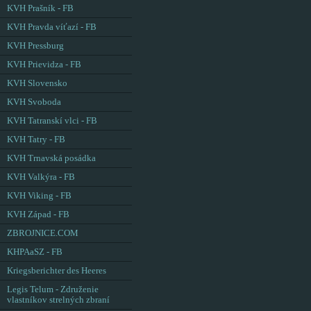
KVH Prašník - FB
KVH Pravda víťazí - FB
KVH Pressburg
KVH Prievidza - FB
KVH Slovensko
KVH Svoboda
KVH Tatranskí vlci - FB
KVH Tatry - FB
KVH Trnavská posádka
KVH Valkýra - FB
KVH Viking - FB
KVH Západ - FB
ZBROJNICE.COM
KHPAaSZ - FB
Kriegsberichter des Heeres
Legis Telum - Združenie
vlastníkov strelných zbraní