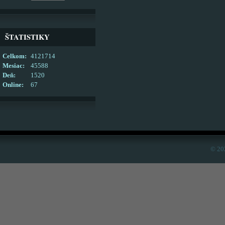
ŠTATISTIKY
Celkom:
4121714
Mesiac:
45588
Deň:
1520
Online:
67
© 20