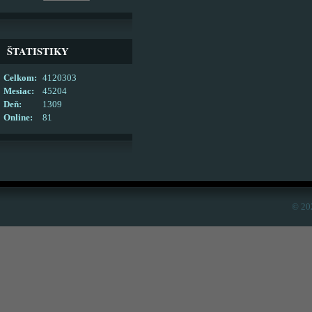
ŠTATISTIKY
Celkom:
4120303
Mesiac:
45204
Deň:
1309
Online:
81
© 20