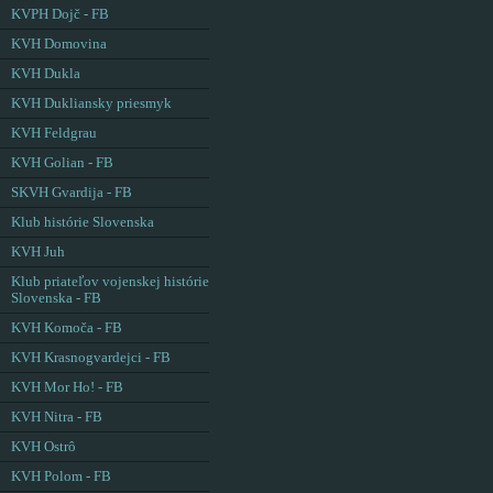
KVPH Dojč - FB
KVH Domovina
KVH Dukla
KVH Dukliansky priesmyk
KVH Feldgrau
KVH Golian - FB
SKVH Gvardija - FB
Klub histórie Slovenska
KVH Juh
Klub priateľov vojenskej histórie
Slovenska - FB
KVH Komoča - FB
KVH Krasnogvardejci - FB
KVH Mor Ho! - FB
KVH Nitra - FB
KVH Ostrô
KVH Polom - FB