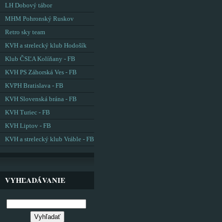
LH Dobový tábor
MHM Pohronský Ruskov
Retro sky team
KVH a strelecký klub Hodošík
Klub ČSĽA Kolíňany - FB
KVH PS Záhorská Ves - FB
KVPH Bratislava - FB
KVH Slovenská brána - FB
KVH Turiec - FB
KVH Liptov - FB
KVH a strelecký klub Vráble - FB
VYHĽADÁVANIE