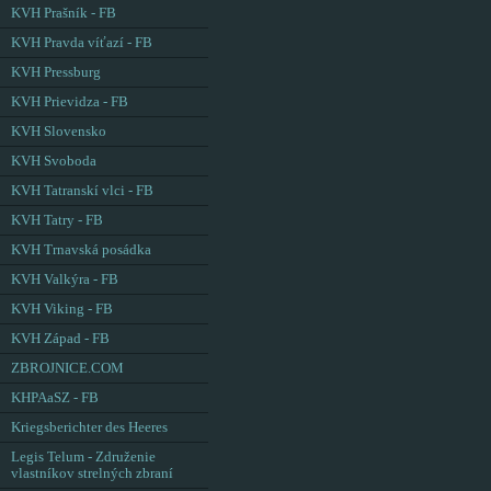
KVH Prašník - FB
KVH Pravda víťazí - FB
KVH Pressburg
KVH Prievidza - FB
KVH Slovensko
KVH Svoboda
KVH Tatranskí vlci - FB
KVH Tatry - FB
KVH Trnavská posádka
KVH Valkýra - FB
KVH Viking - FB
KVH Západ - FB
ZBROJNICE.COM
KHPAaSZ - FB
Kriegsberichter des Heeres
Legis Telum - Združenie
vlastníkov strelných zbraní