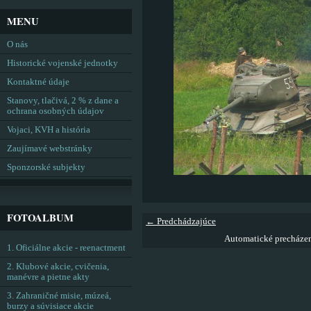
MENU
O nás
Historické vojenské jednotky
Kontaktné údaje
Stanovy, tlačivá, 2 % z dane a
ochrana osobných údajov
Vojaci, KVH a história
Zaujímavé webstránky
Sponzorské subjekty
FOTOALBUM
← Predchádzajúce
Automatické precháze
1. Oficiálne akcie - reenactment
2. Klubové akcie, cvičenia,
manévre a pietne akty
3. Zahraničné misie, múzeá,
burzy a súvisiace akcie