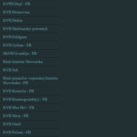
KVPH Dojč - FB
KVH Domovina
KVH Dukla
KVH Dukliansky priesmyk
KVH Feldgrau
KVH Golian - FB
SKVH Gvardija - FB
Klub histórie Slovenska
KVH Juh
Klub priateľov vojenskej histórie
Slovenska - FB
KVH Komoča - FB
KVH Krasnogvardejci - FB
KVH Mor Ho! - FB
KVH Nitra - FB
KVH Ostrô
KVH Polom - FB