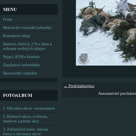
MENU
O nás
Historické vojenské jednotky
Kontaktné údaje
Stanovy, tlačivá, 2 % z dane a
ochrana osobných údajov
Vojaci, KVH a história
Zaujímavé webstránky
Sponzorské subjekty
← Predchádzajúce
Automatické precháze
FOTOALBUM
1. Oficiálne akcie - reenactment
2. Klubové akcie, cvičenia,
manévre a pietne akty
3. Zahraničné misie, múzeá,
burzy a súvisiace akcie