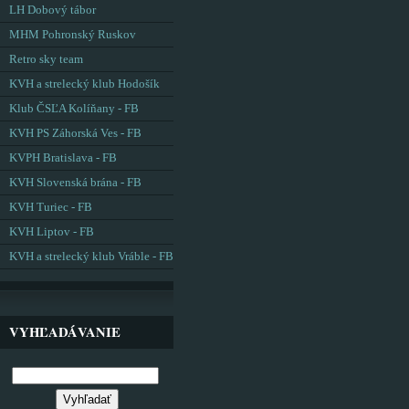
LH Dobový tábor
MHM Pohronský Ruskov
Retro sky team
KVH a strelecký klub Hodošík
Klub ČSĽA Kolíňany - FB
KVH PS Záhorská Ves - FB
KVPH Bratislava - FB
KVH Slovenská brána - FB
KVH Turiec - FB
KVH Liptov - FB
KVH a strelecký klub Vráble - FB
VYHĽADÁVANIE