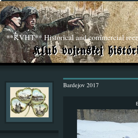
**KVHT** Historical and commercial ree
Bardejov 2017