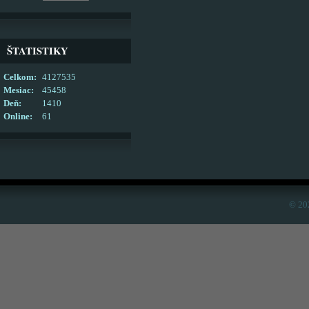
ŠTATISTIKY
Celkom:
4127535
Mesiac:
45458
Deň:
1410
Online:
61
© 20