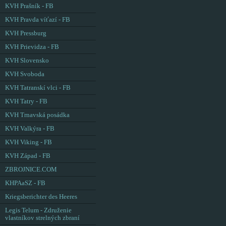
KVH Prašník - FB
KVH Pravda víťazí - FB
KVH Pressburg
KVH Prievidza - FB
KVH Slovensko
KVH Svoboda
KVH Tatranskí vlci - FB
KVH Tatry - FB
KVH Trnavská posádka
KVH Valkýra - FB
KVH Viking - FB
KVH Západ - FB
ZBROJNICE.COM
KHPAaSZ - FB
Kriegsberichter des Heeres
Legis Telum - Združenie
vlastníkov strelných zbraní