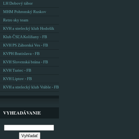
LH Dobový tábor
MHM Pohronský Ruskov
Retro sky team
KVH a strelecký klub Hodošík
Klub ČSĽA Kolíňany - FB
KVH PS Záhorská Ves - FB
KVPH Bratislava - FB
KVH Slovenská brána - FB
KVH Turiec - FB
KVH Liptov - FB
KVH a strelecký klub Vráble - FB
VYHĽADÁVANIE