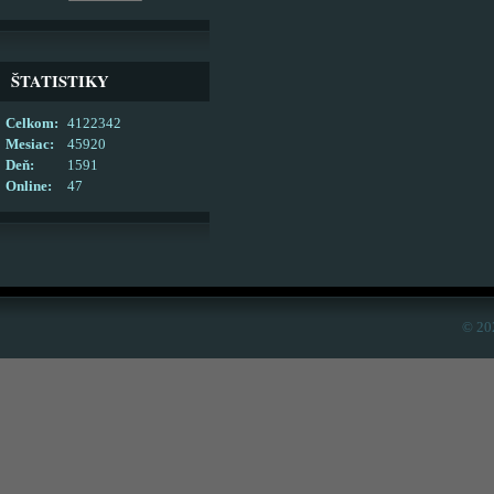
ŠTATISTIKY
Celkom:
4122342
Mesiac:
45920
Deň:
1591
Online:
47
© 20