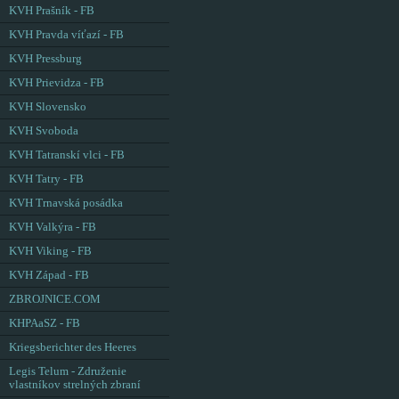
KVH Prašník - FB
KVH Pravda víťazí - FB
KVH Pressburg
KVH Prievidza - FB
KVH Slovensko
KVH Svoboda
KVH Tatranskí vlci - FB
KVH Tatry - FB
KVH Trnavská posádka
KVH Valkýra - FB
KVH Viking - FB
KVH Západ - FB
ZBROJNICE.COM
KHPAaSZ - FB
Kriegsberichter des Heeres
Legis Telum - Združenie
vlastníkov strelných zbraní