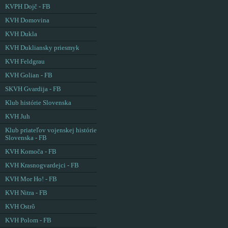
KVPH Dojč - FB
KVH Domovina
KVH Dukla
KVH Dukliansky priesmyk
KVH Feldgrau
KVH Golian - FB
SKVH Gvardija - FB
Klub histórie Slovenska
KVH Juh
Klub priateľov vojenskej histórie
Slovenska - FB
KVH Komoča - FB
KVH Krasnogvardejci - FB
KVH Mor Ho! - FB
KVH Nitra - FB
KVH Ostrô
KVH Polom - FB