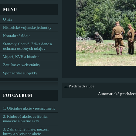
MENU
O nás
Historické vojenské jednotky
Kontaktné údaje
Stanovy, tlačivá, 2 % z dane a
ochrana osobných údajov
Vojaci, KVH a história
Zaujímavé webstránky
Sponzorské subjekty
← Predchádzajúce
Automatické precháze
FOTOALBUM
1. Oficiálne akcie - reenactment
2. Klubové akcie, cvičenia,
manévre a pietne akty
3. Zahraničné misie, múzeá,
burzy a súvisiace akcie