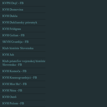
KVPH Dojč - FB
KVH Domovina
KVH Dukla
KVH Dukliansky priesmyk
KVH Feldgrau
KVH Golian - FB
SKVH Gvardija - FB
Klub histórie Slovenska
KVH Juh
Klub priateľov vojenskej histórie
Slovenska - FB
KVH Komoča - FB
KVH Krasnogvardejci - FB
KVH Mor Ho! - FB
KVH Nitra - FB
KVH Ostrô
KVH Polom - FB