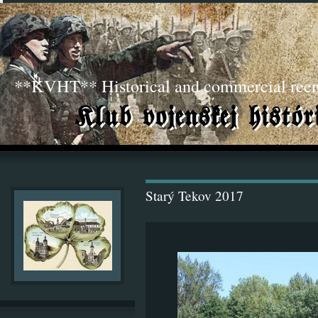
**KVHT** Historical and commercial ree
Starý Tekov 2017