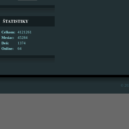
ŠTATISTIKY
Celkom:
4121261
Mesiac:
45284
Deň:
1374
Online:
64
© 20