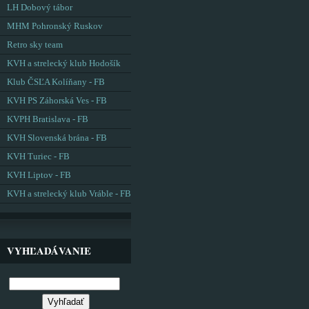
LH Dobový tábor
MHM Pohronský Ruskov
Retro sky team
KVH a strelecký klub Hodošík
Klub ČSĽA Kolíňany - FB
KVH PS Záhorská Ves - FB
KVPH Bratislava - FB
KVH Slovenská brána - FB
KVH Turiec - FB
KVH Liptov - FB
KVH a strelecký klub Vráble - FB
VYHĽADÁVANIE