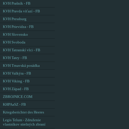
KVH Prašník - FB
KVH Pravda víťazí - FB
KVH Pressburg
KVH Prievidza - FB
KVH Slovensko
KVH Svoboda
KVH Tatranskí vlci - FB
KVH Tatry - FB
KVH Trnavská posádka
KVH Valkýra - FB
KVH Viking - FB
KVH Západ - FB
ZBROJNICE.COM
KHPAaSZ - FB
Kriegsberichter des Heeres
Legis Telum - Združenie
vlastníkov strelných zbraní