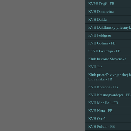
KVPH Dojč - FB
KVH Domovina
KVH Dukla
KVH Dukliansky priesmyk
KVH Feldgrau
KVH Golian - FB
SKVH Gvardija - FB
Klub histórie Slovenska
KVH Juh
Klub priateľov vojenskej h
Slovenska - FB
KVH Komoča - FB
KVH Krasnogvardejci - FB
KVH Mor Ho! - FB
KVH Nitra - FB
KVH Ostrô
KVH Polom - FB