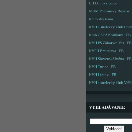
LH Dobový tábor
MHM Pohronský Ruskov
Retro sky team
KVH a strelecký klub Hod
Klub ČSĽA Kolíňany - FB
KVH PS Záhorská Ves - FB
KVPH Bratislava - FB
KVH Slovenská brána - FB
KVH Turiec - FB
KVH Liptov - FB
KVH a strelecký klub Vráb
VYHĽADÁVANIE