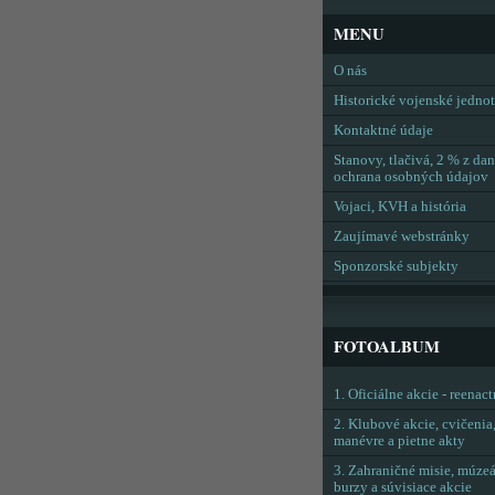
MENU
O nás
Historické vojenské jedno
Kontaktné údaje
Stanovy, tlačivá, 2 % z dan
ochrana osobných údajov
Vojaci, KVH a história
Zaujímavé webstránky
Sponzorské subjekty
FOTOALBUM
1. Oficiálne akcie - reenac
2. Klubové akcie, cvičenia
manévre a pietne akty
3. Zahraničné misie, múzeá
burzy a súvisiace akcie