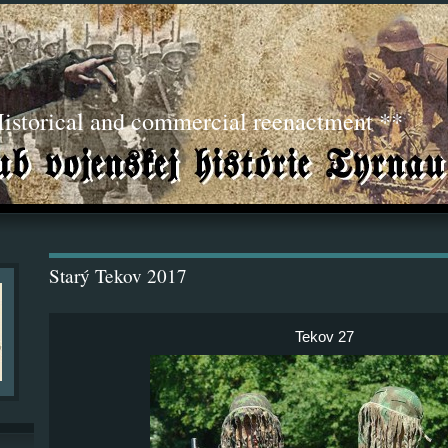
torical and commercial reenactment **
Starý Tekov 2017
Tekov 27