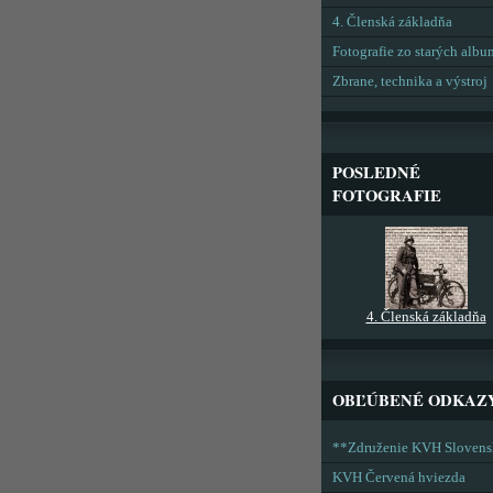
4. Členská základňa
Fotografie zo starých alb
Zbrane, technika a výstroj
POSLEDNÉ
FOTOGRAFIE
4. Členská základňa
OBĽÚBENÉ ODKAZ
**Združenie KVH Sloven
KVH Červená hviezda