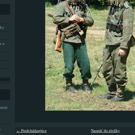
tky
e a
tment
,
,
← Predchádzajúce
Naspäť do zložky