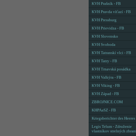
KVH Prašník - FB
KVH Pravda víťazí - FB
KVH Pressburg
KVH Prievidza - FB
KVH Slovensko
KVH Svoboda
KVH Tatranskí vlci - FB
KVH Tatry - FB
KVH Trnavská posádka
KVH Valkýra - FB
KVH Viking - FB
KVH Západ - FB
ZBROJNICE.COM
KHPAaSZ - FB
Kriegsberichter des Heeres
Legis Telum - Združenie
vlastníkov strelných zbran