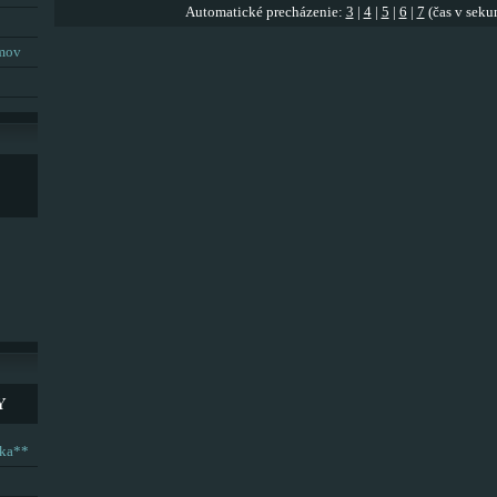
Automatické precházenie:
3
|
4
|
5
|
6
|
7
(čas v seku
umov
Y
ska**