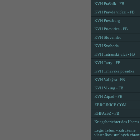
KVH Prašník - FB
KVH Pravda víťazí - FB
KVH Pressburg
KVH Prievidza - FB
KVH Slovensko
KVH Svoboda
KVH Tatranskí vlci - FB
KVH Tatry - FB
KVH Trnavská posádka
KVH Valkýra - FB
KVH Viking - FB
KVH Západ - FB
ZBROJNICE.COM
KHPAaSZ - FB
Kriegsberichter des Heeres
Legis Telum - Združenie
vlastníkov strelných zbran