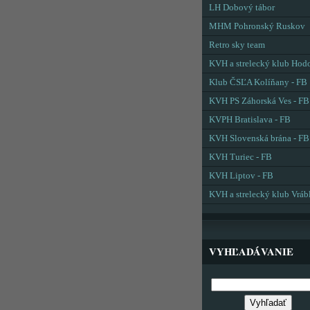
LH Dobový tábor
MHM Pohronský Ruskov
Retro sky team
KVH a strelecký klub Hod
Klub ČSĽA Kolíňany - FB
KVH PS Záhorská Ves - FB
KVPH Bratislava - FB
KVH Slovenská brána - FB
KVH Turiec - FB
KVH Liptov - FB
KVH a strelecký klub Vráb
VYHĽADÁVANIE