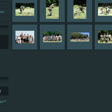
umov
Y
ska**