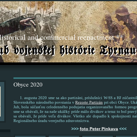
torical and commercial reenactment **
Obyce 2020
1. augusta 2020 sme sa ako partizáni, príslušníci W-SS a HJ zúčastni
Slovenského národného povstania v
Rezorte Partizán
pri obci Obyce. Uk
Juh, bola súčasťou celodenného podujatia organizovaného formou progra
sme sa obávali, že na naše ukážky príde málo divákov a teraz to bol pra
sa obávali, že príde veľa divákov. Všetko ale dopadlo k spokojnosti naš
Regionálneho úradu verejného zdravotníctva.
>>>
foto Peter Pinkava
<<<