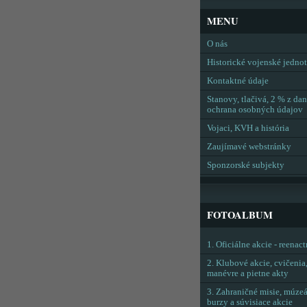
MENU
O nás
Historické vojenské jedno
Kontaktné údaje
Stanovy, tlačivá, 2 % z dan
ochrana osobných údajov
Vojaci, KVH a história
Zaujímavé webstránky
Sponzorské subjekty
FOTOALBUM
1. Oficiálne akcie - reenac
2. Klubové akcie, cvičenia
manévre a pietne akty
3. Zahraničné misie, múzeá
burzy a súvisiace akcie