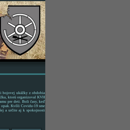
li bojovej ukážky z obdobia
ážka, ktorú organizoval KVH
mu pre deti. Boli časy, keď
vý opak. Kvôli Covidu-19 sme
ej a určite aj k spokojnosti