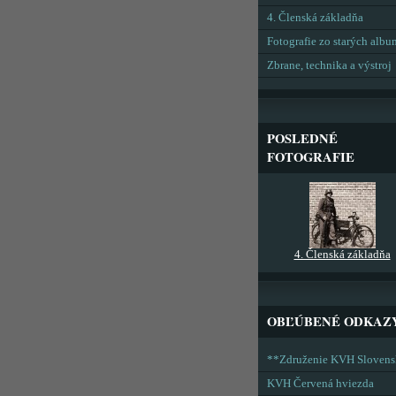
4. Členská základňa
Fotografie zo starých alb
Zbrane, technika a výstroj
POSLEDNÉ
FOTOGRAFIE
4. Členská základňa
OBĽÚBENÉ ODKAZ
**Združenie KVH Sloven
KVH Červená hviezda