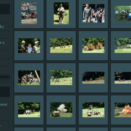
tky
e a
tment
,
,