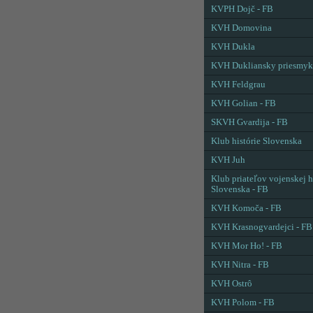
KVPH Dojč - FB
KVH Domovina
KVH Dukla
KVH Dukliansky priesmyk
KVH Feldgrau
KVH Golian - FB
SKVH Gvardija - FB
Klub histórie Slovenska
KVH Juh
Klub priateľov vojenskej h
Slovenska - FB
KVH Komoča - FB
KVH Krasnogvardejci - FB
KVH Mor Ho! - FB
KVH Nitra - FB
KVH Ostrô
KVH Polom - FB