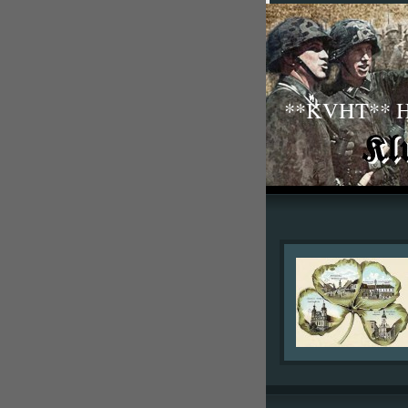
**KVHT** His