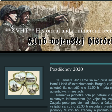
**KVHT** Historical and commercial ree
Pozděchov 2020
11. januára 2020 sme sa ako príslušn
Horní Lideč (Einzatzkomando Burger) zúč
uskutočnila netradične o 21.00 h - teda 
autentických miestach.
Nemecká jednotka bola pri pátraní v ok
miestnym informátorom (po vojne bol za
Zaujala preto pozície nad obcou a čakal
vzápätí sa cca o 21.30 h rozpútala prestre
jednotky Murzin bol zranený a podarilo