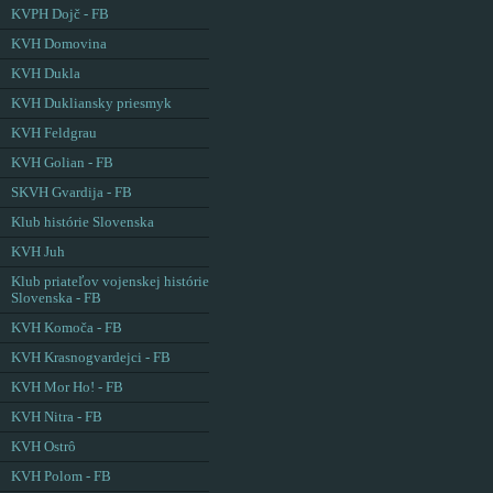
KVPH Dojč - FB
KVH Domovina
KVH Dukla
KVH Dukliansky priesmyk
KVH Feldgrau
KVH Golian - FB
SKVH Gvardija - FB
Klub histórie Slovenska
KVH Juh
Klub priateľov vojenskej histórie
Slovenska - FB
KVH Komoča - FB
KVH Krasnogvardejci - FB
KVH Mor Ho! - FB
KVH Nitra - FB
KVH Ostrô
KVH Polom - FB