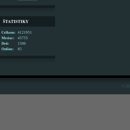
ŠTATISTIKY
Celkom:
4121951
Mesiac:
45755
Deň:
1596
Online:
85
© 20