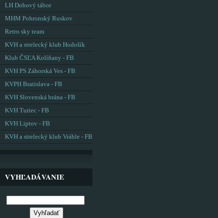
LH Dobový tábor
MHM Pohronský Ruskov
Retro sky team
KVH a strelecký klub Hodošík
Klub ČSĽA Kolíňany - FB
KVH PS Záhorská Ves - FB
KVPH Bratislava - FB
KVH Slovenská brána - FB
KVH Turiec - FB
KVH Liptov - FB
KVH a strelecký klub Vráble - FB
VYHĽADÁVANIE