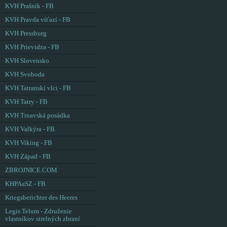
KVH Prašník - FB
KVH Pravda víťazí - FB
KVH Pressburg
KVH Prievidza - FB
KVH Slovensko
KVH Svoboda
KVH Tatranskí vlci - FB
KVH Tatry - FB
KVH Trnavská posádka
KVH Valkýra - FB
KVH Viking - FB
KVH Západ - FB
ZBROJNICE.COM
KHPAaSZ - FB
Kriegsberichter des Heeres
Legis Telum - Združenie
vlastníkov strelných zbraní