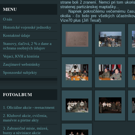
strane boli 2 zranení. Nemci pri tom ukor
stratenej partizánskej maptašky...
MENU
Napriek pokročilému večernému času uk
okolia - čo bolo pre všetkých účastník
O nás
Vize70 plus (Jiří Tesař).
Historické vojenské jednotky
Kontaktné údaje
Stanovy, tlačivá, 2 % z dane a
ochrana osobných údajov
Vojaci, KVH a história
Zaujímavé webstránky
Sponzorské subjekty
FOTOALBUM
1. Oficiálne akcie - reenactment
2. Klubové akcie, cvičenia,
manévre a pietne akty
3. Zahraničné misie, múzeá,
burzy a súvisiace akcie