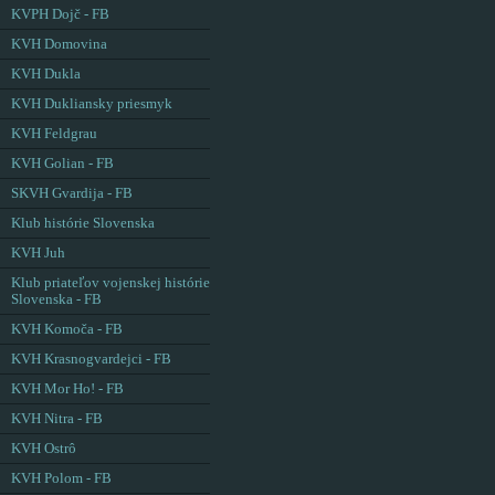
KVPH Dojč - FB
KVH Domovina
KVH Dukla
KVH Dukliansky priesmyk
KVH Feldgrau
KVH Golian - FB
SKVH Gvardija - FB
Klub histórie Slovenska
KVH Juh
Klub priateľov vojenskej histórie
Slovenska - FB
KVH Komoča - FB
KVH Krasnogvardejci - FB
KVH Mor Ho! - FB
KVH Nitra - FB
KVH Ostrô
KVH Polom - FB