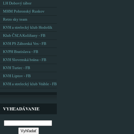
LH Dobový tábor
MHM Pohronský Ruskov
Retro sky team
KVH a strelecký klub Hodošík
Klub ČSĽA Kolíňany - FB
KVH PS Záhorská Ves - FB
KVPH Bratislava - FB
KVH Slovenská brána - FB
KVH Turiec - FB
KVH Liptov - FB
KVH a strelecký klub Vráble - FB
VYHĽADÁVANIE