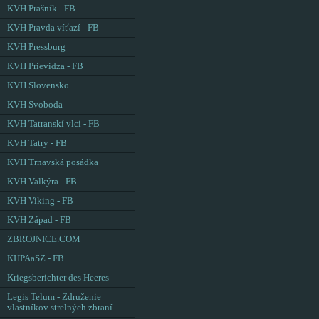
KVH Prašník - FB
KVH Pravda víťazí - FB
KVH Pressburg
KVH Prievidza - FB
KVH Slovensko
KVH Svoboda
KVH Tatranskí vlci - FB
KVH Tatry - FB
KVH Trnavská posádka
KVH Valkýra - FB
KVH Viking - FB
KVH Západ - FB
ZBROJNICE.COM
KHPAaSZ - FB
Kriegsberichter des Heeres
Legis Telum - Združenie
vlastníkov strelných zbraní