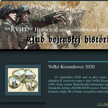
**KVHT** Historical and commercial ree
Veľké Kozmálovce 2020
12. septembra 2020 sme sa ako vojaci WH
obdobia II. svetovej vojny v obci Veľké Koz
1945, kedy začala Bratislavsko-brnianska o
členského klubu ZKVHS KVH Levice. Počet
komisie vlády SR a Úradu verejného zdravotní
>>> fo