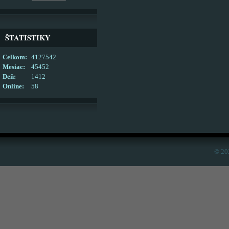
ŠTATISTIKY
Celkom:
4127542
Mesiac:
45452
Deň:
1412
Online:
58
© 20