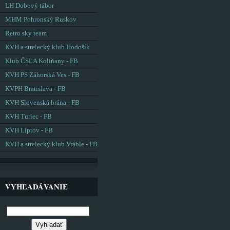
LH Dobový tábor
MHM Pohronský Ruskov
Retro sky team
KVH a strelecký klub Hodošík
Klub ČSĽA Kolíňany - FB
KVH PS Záhorská Ves - FB
KVPH Bratislava - FB
KVH Slovenská brána - FB
KVH Turiec - FB
KVH Liptov - FB
KVH a strelecký klub Vráble - FB
VYHĽADÁVANIE