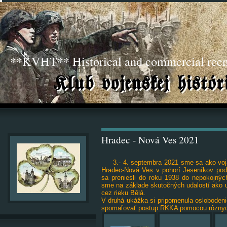
**KVHT** Historical and commercial ree
Hradec - Nová Ves 2021
3.- 4. septembra 2021 sme sa ako voj
Hradec-Nová Ves v pohorí Jeseníkov pod
sa preniesli do roku 1938 do nepokojný
sme na základe skutočných udalostí ako us
cez rieku Bělá.
V druhá ukážka si pripomenula oslobodeni
spomaľovať postup RKKA pomocou rôznyc