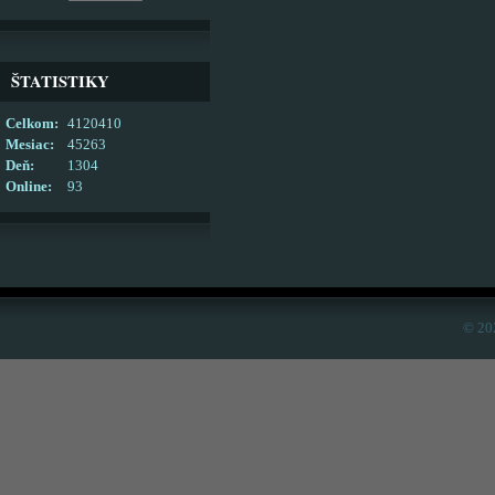
ŠTATISTIKY
Celkom:
4120410
Mesiac:
45263
Deň:
1304
Online:
93
© 20