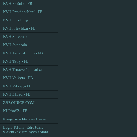
KVH Prašník - FB
KVH Pravda víťazí - FB
KVH Pressburg
KVH Prievidza - FB
KVH Slovensko
KVH Svoboda
KVH Tatranskí vlci - FB
KVH Tatry - FB
KVH Trnavská posádka
KVH Valkýra - FB
KVH Viking - FB
KVH Západ - FB
ZBROJNICE.COM
KHPAaSZ - FB
Kriegsberichter des Heeres
Legis Telum - Združenie
vlastníkov strelných zbraní