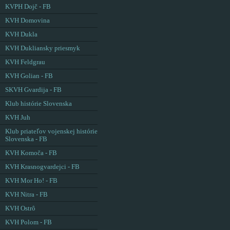
KVPH Dojč - FB
KVH Domovina
KVH Dukla
KVH Dukliansky priesmyk
KVH Feldgrau
KVH Golian - FB
SKVH Gvardija - FB
Klub histórie Slovenska
KVH Juh
Klub priateľov vojenskej histórie
Slovenska - FB
KVH Komoča - FB
KVH Krasnogvardejci - FB
KVH Mor Ho! - FB
KVH Nitra - FB
KVH Ostrô
KVH Polom - FB