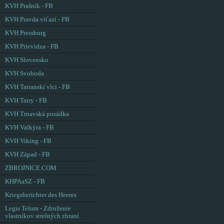
KVH Prašník - FB
KVH Pravda víťazí - FB
KVH Pressburg
KVH Prievidza - FB
KVH Slovensko
KVH Svoboda
KVH Tatranskí vlci - FB
KVH Tatry - FB
KVH Trnavská posádka
KVH Valkýra - FB
KVH Viking - FB
KVH Západ - FB
ZBROJNICE.COM
KHPAaSZ - FB
Kriegsberichter des Heeres
Legis Telum - Združenie
vlastníkov strelných zbraní