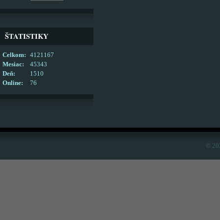
ŠTATISTIKY
Celkom:
4121167
Mesiac:
45343
Deň:
1510
Online:
76
© 20