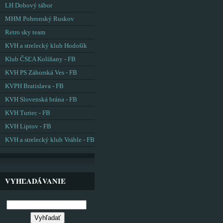
LH Dobový tábor
MHM Pohronský Ruskov
Retro sky team
KVH a strelecký klub Hodošík
Klub ČSĽA Kolíňany - FB
KVH PS Záhorská Ves - FB
KVPH Bratislava - FB
KVH Slovenská brána - FB
KVH Turiec - FB
KVH Liptov - FB
KVH a strelecký klub Vráble - FB
VYHĽADÁVANIE