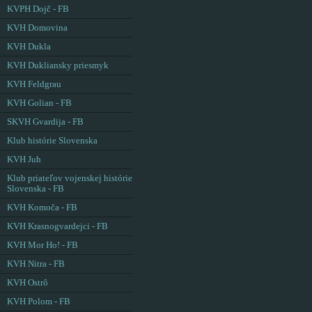
KVPH Dojč - FB
KVH Domovina
KVH Dukla
KVH Dukliansky priesmyk
KVH Feldgrau
KVH Golian - FB
SKVH Gvardija - FB
Klub histórie Slovenska
KVH Juh
Klub priateľov vojenskej histórie
Slovenska - FB
KVH Komoča - FB
KVH Krasnogvardejci - FB
KVH Mor Ho! - FB
KVH Nitra - FB
KVH Ostrô
KVH Polom - FB