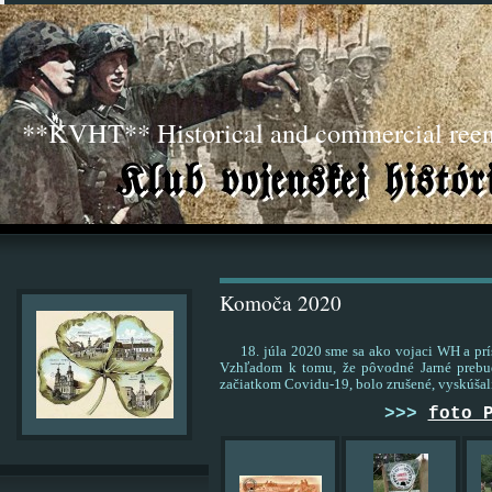
**KVHT** Historical and commercial ree
Komoča 2020
18. júla 2020 sme sa ako vojaci WH a prísl
Vzhľadom k tomu, že pôvodné Jarné prebud
začiatkom Covidu-19, bolo zrušené, vyskúšal
>>>
foto 