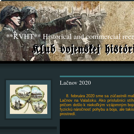
**KVHT** Historical and commercial ree
Lačnov 2020
8. februára 2020 sme sa zúčastnili ma
Lačnov na Valašsku. Ako príslušníci stí
pričom došlo k niekoľkým vzájomným boj
fyzickú náročnosť pohybu a boja, ale taki
prostredí.