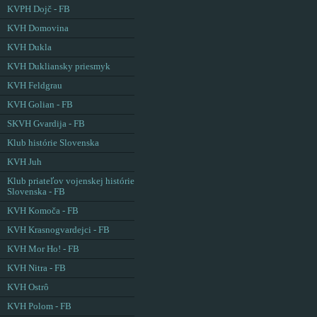
KVPH Dojč - FB
KVH Domovina
KVH Dukla
KVH Dukliansky priesmyk
KVH Feldgrau
KVH Golian - FB
SKVH Gvardija - FB
Klub histórie Slovenska
KVH Juh
Klub priateľov vojenskej histórie
Slovenska - FB
KVH Komoča - FB
KVH Krasnogvardejci - FB
KVH Mor Ho! - FB
KVH Nitra - FB
KVH Ostrô
KVH Polom - FB