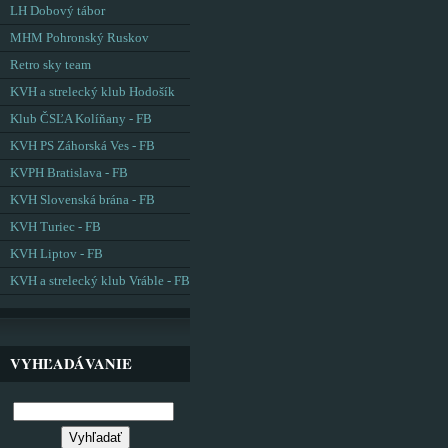
LH Dobový tábor
MHM Pohronský Ruskov
Retro sky team
KVH a strelecký klub Hodošík
Klub ČSĽA Kolíňany - FB
KVH PS Záhorská Ves - FB
KVPH Bratislava - FB
KVH Slovenská brána - FB
KVH Turiec - FB
KVH Liptov - FB
KVH a strelecký klub Vráble - FB
VYHĽADÁVANIE