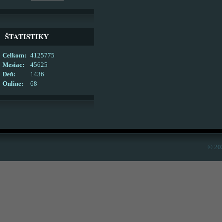
ŠTATISTIKY
Celkom:
4125775
Mesiac:
45625
Deň:
1436
Online:
68
© 20