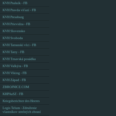
KVH Prašník - FB
KVH Pravda víťazí - FB
KVH Pressburg
KVH Prievidza - FB
KVH Slovensko
KVH Svoboda
KVH Tatranskí vlci - FB
KVH Tatry - FB
KVH Trnavská posádka
KVH Valkýra - FB
KVH Viking - FB
KVH Západ - FB
ZBROJNICE.COM
KHPAaSZ - FB
Kriegsberichter des Heeres
Legis Telum - Združenie
vlastníkov strelných zbraní