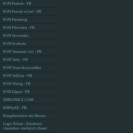
KVH Prašník - FB
KVH Pravda víťazí - FB
KVH Pressburg
KVH Prievidza - FB
KVH Slovensko
KVH Svoboda
KVH Tatranskí vlci - FB
KVH Tatry - FB
KVH Trnavská posádka
KVH Valkýra - FB
KVH Viking - FB
KVH Západ - FB
ZBROJNICE.COM
KHPAaSZ - FB
Kriegsberichter des Heeres
Legis Telum - Združenie
vlastníkov strelných zbraní