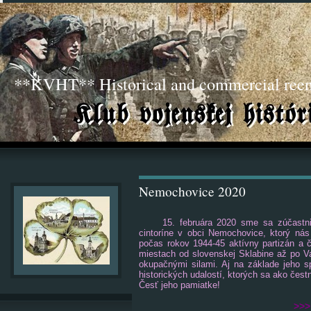
**KVHT** Historical and commercial ree
Nemochovice 2020
15. februára 2020 sme sa zúčastni
cintoríne v obci Nemochovice, ktorý nás
počas rokov 1944-45 aktívny partizán a č
miestach od slovenskej Sklabine až po V
okupačnými silami. Aj na základe jeho 
historických udalostí, ktorých sa ako čest
Česť jeho pamiatke!
>>