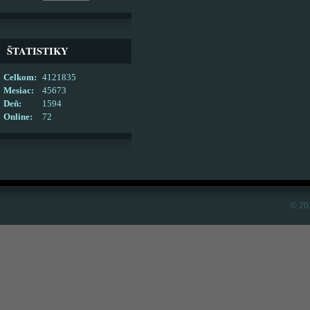
ŠTATISTIKY
Celkom:
4121835
Mesiac:
45673
Deň:
1594
Online:
72
© 20