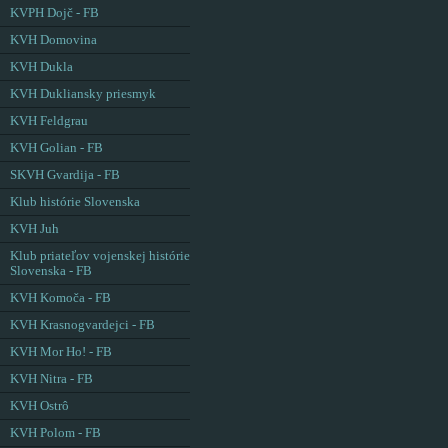
KVPH Dojč - FB
KVH Domovina
KVH Dukla
KVH Dukliansky priesmyk
KVH Feldgrau
KVH Golian - FB
SKVH Gvardija - FB
Klub histórie Slovenska
KVH Juh
Klub priateľov vojenskej histórie
Slovenska - FB
KVH Komoča - FB
KVH Krasnogvardejci - FB
KVH Mor Ho! - FB
KVH Nitra - FB
KVH Ostrô
KVH Polom - FB