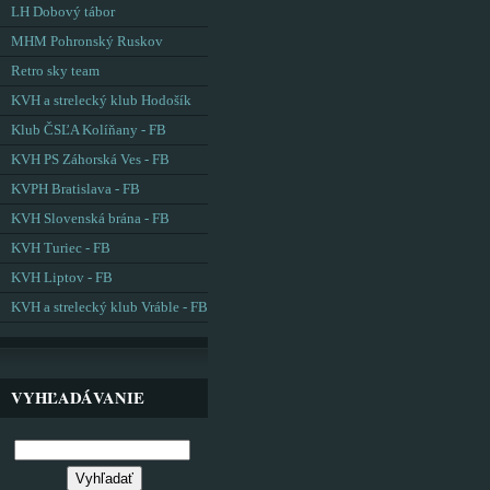
LH Dobový tábor
MHM Pohronský Ruskov
Retro sky team
KVH a strelecký klub Hodošík
Klub ČSĽA Kolíňany - FB
KVH PS Záhorská Ves - FB
KVPH Bratislava - FB
KVH Slovenská brána - FB
KVH Turiec - FB
KVH Liptov - FB
KVH a strelecký klub Vráble - FB
VYHĽADÁVANIE