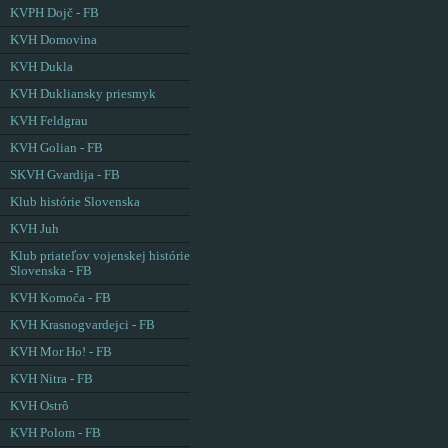
KVPH Dojč - FB
KVH Domovina
KVH Dukla
KVH Dukliansky priesmyk
KVH Feldgrau
KVH Golian - FB
SKVH Gvardija - FB
Klub histórie Slovenska
KVH Juh
Klub priateľov vojenskej histórie
Slovenska - FB
KVH Komoča - FB
KVH Krasnogvardejci - FB
KVH Mor Ho! - FB
KVH Nitra - FB
KVH Ostrô
KVH Polom - FB