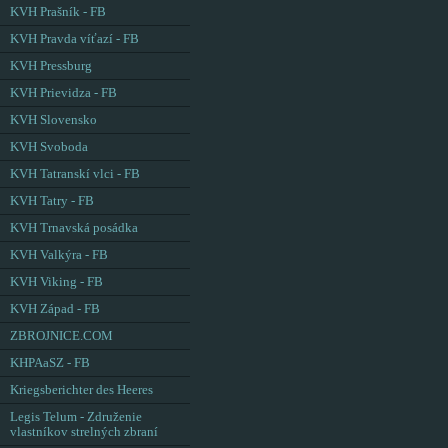
KVH Prašník - FB
KVH Pravda víťazí - FB
KVH Pressburg
KVH Prievidza - FB
KVH Slovensko
KVH Svoboda
KVH Tatranskí vlci - FB
KVH Tatry - FB
KVH Trnavská posádka
KVH Valkýra - FB
KVH Viking - FB
KVH Západ - FB
ZBROJNICE.COM
KHPAaSZ - FB
Kriegsberichter des Heeres
Legis Telum - Združenie
vlastníkov strelných zbraní