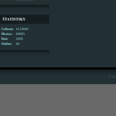
ŠTATISTIKY
Celkom:
4124666
Mesiac:
46085
Deň:
2069
Online:
44
© 20