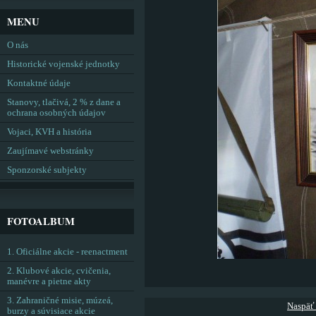
MENU
O nás
Historické vojenské jednotky
Kontaktné údaje
Stanovy, tlačivá, 2 % z dane a
ochrana osobných údajov
Vojaci, KVH a história
Zaujímavé webstránky
Sponzorské subjekty
FOTOALBUM
1. Oficiálne akcie - reenactment
2. Klubové akcie, cvičenia,
manévre a pietne akty
3. Zahraničné misie, múzeá,
Naspäť
burzy a súvisiace akcie