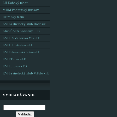
LH Dobový tábor
MHM Pohronský Ruskov
Retro sky team
KVH a strelecký klub Hodošík
Klub ČSĽA Kolíňany - FB
KVH PS Záhorská Ves - FB
KVPH Bratislava - FB
KVH Slovenská brána - FB
KVH Turiec - FB
KVH Liptov - FB
KVH a strelecký klub Vráble - FB
VYHĽADÁVANIE