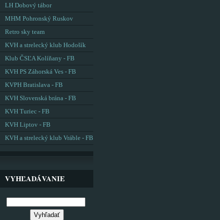
LH Dobový tábor
MHM Pohronský Ruskov
Retro sky team
KVH a strelecký klub Hodošík
Klub ČSĽA Kolíňany - FB
KVH PS Záhorská Ves - FB
KVPH Bratislava - FB
KVH Slovenská brána - FB
KVH Turiec - FB
KVH Liptov - FB
KVH a strelecký klub Vráble - FB
VYHĽADÁVANIE