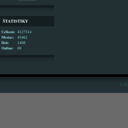
ŠTATISTIKY
Celkom:
4127514
Mesiac:
45462
Deň:
1408
Online:
69
© 20