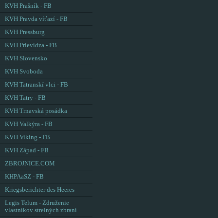
KVH Prašník - FB
KVH Pravda víťazí - FB
KVH Pressburg
KVH Prievidza - FB
KVH Slovensko
KVH Svoboda
KVH Tatranskí vlci - FB
KVH Tatry - FB
KVH Trnavská posádka
KVH Valkýra - FB
KVH Viking - FB
KVH Západ - FB
ZBROJNICE.COM
KHPAaSZ - FB
Kriegsberichter des Heeres
Legis Telum - Združenie
vlastníkov strelných zbraní