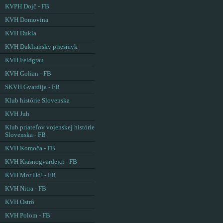
KVPH Dojč - FB
KVH Domovina
KVH Dukla
KVH Dukliansky priesmyk
KVH Feldgrau
KVH Golian - FB
SKVH Gvardija - FB
Klub histórie Slovenska
KVH Juh
Klub priateľov vojenskej histórie
Slovenska - FB
KVH Komoča - FB
KVH Krasnogvardejci - FB
KVH Mor Ho! - FB
KVH Nitra - FB
KVH Ostrô
KVH Polom - FB