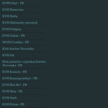
KVPH Dojč - FB
KVH Domovina
KVH Dukla
KVH Dukliansky priesmyk
KVH Feldgrau
KVH Golian - FB
SKVH Gvardija - FB
Klub histórie Slovenska
KVH Juh
Klub priateľov vojenskej histórie
Slovenska - FB
KVH Komoča - FB
KVH Krasnogvardejci - FB
KVH Mor Ho! - FB
KVH Nitra - FB
KVH Ostrô
KVH Polom - FB