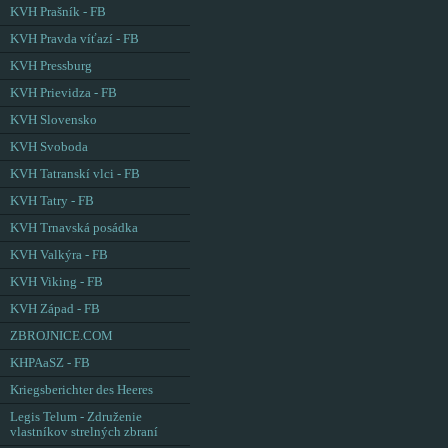
KVH Prašník - FB
KVH Pravda víťazí - FB
KVH Pressburg
KVH Prievidza - FB
KVH Slovensko
KVH Svoboda
KVH Tatranskí vlci - FB
KVH Tatry - FB
KVH Trnavská posádka
KVH Valkýra - FB
KVH Viking - FB
KVH Západ - FB
ZBROJNICE.COM
KHPAaSZ - FB
Kriegsberichter des Heeres
Legis Telum - Združenie
vlastníkov strelných zbraní