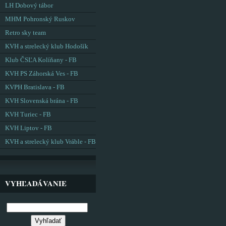
LH Dobový tábor
MHM Pohronský Ruskov
Retro sky team
KVH a strelecký klub Hodošík
Klub ČSĽA Kolíňany - FB
KVH PS Záhorská Ves - FB
KVPH Bratislava - FB
KVH Slovenská brána - FB
KVH Turiec - FB
KVH Liptov - FB
KVH a strelecký klub Vráble - FB
VYHĽADÁVANIE