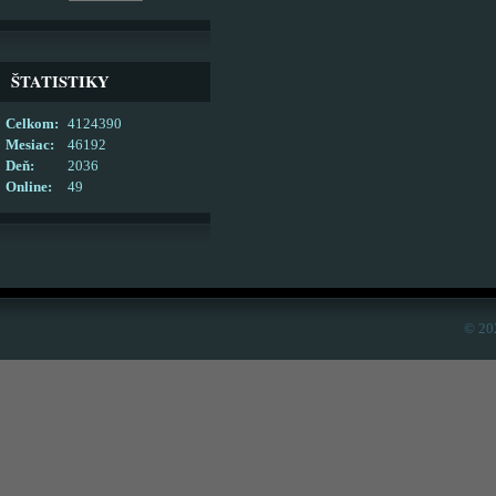
ŠTATISTIKY
Celkom:
4124390
Mesiac:
46192
Deň:
2036
Online:
49
© 20