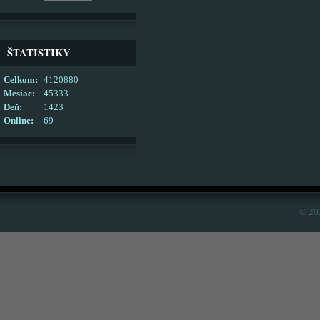
ŠTATISTIKY
Celkom:
4120880
Mesiac:
45333
Deň:
1423
Online:
69
© 20