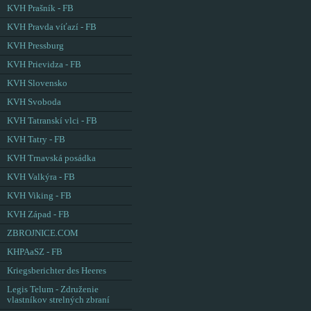
KVH Prašník - FB
KVH Pravda víťazí - FB
KVH Pressburg
KVH Prievidza - FB
KVH Slovensko
KVH Svoboda
KVH Tatranskí vlci - FB
KVH Tatry - FB
KVH Trnavská posádka
KVH Valkýra - FB
KVH Viking - FB
KVH Západ - FB
ZBROJNICE.COM
KHPAaSZ - FB
Kriegsberichter des Heeres
Legis Telum - Združenie
vlastníkov strelných zbraní