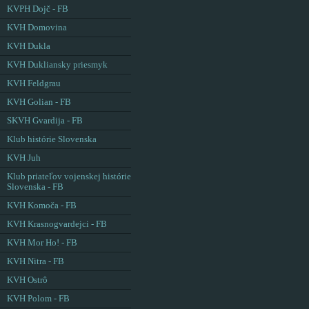
KVPH Dojč - FB
KVH Domovina
KVH Dukla
KVH Dukliansky priesmyk
KVH Feldgrau
KVH Golian - FB
SKVH Gvardija - FB
Klub histórie Slovenska
KVH Juh
Klub priateľov vojenskej histórie
Slovenska - FB
KVH Komoča - FB
KVH Krasnogvardejci - FB
KVH Mor Ho! - FB
KVH Nitra - FB
KVH Ostrô
KVH Polom - FB