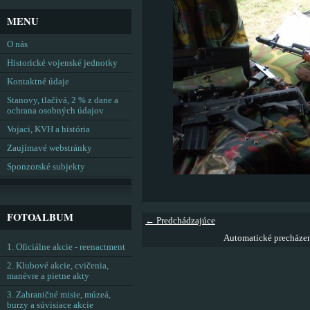
MENU
O nás
Historické vojenské jednotky
Kontaktné údaje
Stanovy, tlačivá, 2 % z dane a
ochrana osobných údajov
Vojaci, KVH a história
Zaujímavé webstránky
Sponzorské subjekty
FOTOALBUM
← Predchádzajúce
Automatické precháze
1. Oficiálne akcie - reenactment
2. Klubové akcie, cvičenia,
manévre a pietne akty
3. Zahraničné misie, múzeá,
burzy a súvisiace akcie