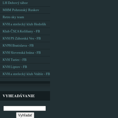
LH Dobový tábor
MHM Pohronský Ruskov
Retro sky team
KVH a strelecký klub Hodošík
Klub ČSĽA Kolíňany - FB
KVH PS Záhorská Ves - FB
KVPH Bratislava - FB
KVH Slovenská brána - FB
KVH Turiec - FB
KVH Liptov - FB
KVH a strelecký klub Vráble - FB
VYHĽADÁVANIE