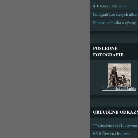
4. Členská základňa
Fotografie zo starých alb
Zbrane, technika a výstroj
POSLEDNÉ
FOTOGRAFIE
4. Členská základňa
OBĽÚBENÉ ODKAZ
**Združenie KVH Sloven
KVH Červená hviezda