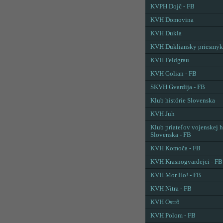
KVPH Dojč - FB
KVH Domovina
KVH Dukla
KVH Dukliansky priesmyk
KVH Feldgrau
KVH Golian - FB
SKVH Gvardija - FB
Klub histórie Slovenska
KVH Juh
Klub priateľov vojenskej h
Slovenska - FB
KVH Komoča - FB
KVH Krasnogvardejci - FB
KVH Mor Ho! - FB
KVH Nitra - FB
KVH Ostrô
KVH Polom - FB