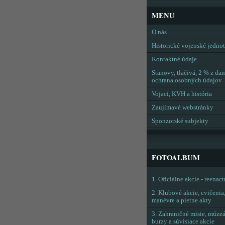
MENU
O nás
Historické vojenské jedno
Kontaktné údaje
Stanovy, tlačivá, 2 % z dan
ochrana osobných údajov
Vojaci, KVH a história
Zaujímavé webstránky
Sponzorské subjekty
FOTOALBUM
1. Oficiálne akcie - reenac
2. Klubové akcie, cvičenia
manévre a pietne akty
3. Zahraničné misie, múzeá
burzy a súvisiace akcie