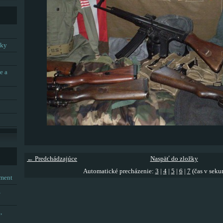
tky
e a
← Predchádzajúce
Naspäť do zložky
Automatické precházenie:
3
|
4
|
5
|
6
|
7
(čas v seku
tment
,
,