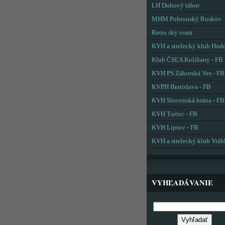
LH Dobový tábor
MHM Pohronský Ruskov
Retro sky team
KVH a strelecký klub Hod
Klub ČSĽA Kolíňany - FB
KVH PS Záhorská Ves - FB
KVPH Bratislava - FB
KVH Slovenská brána - FB
KVH Turiec - FB
KVH Liptov - FB
KVH a strelecký klub Vráb
VYHĽADÁVANIE