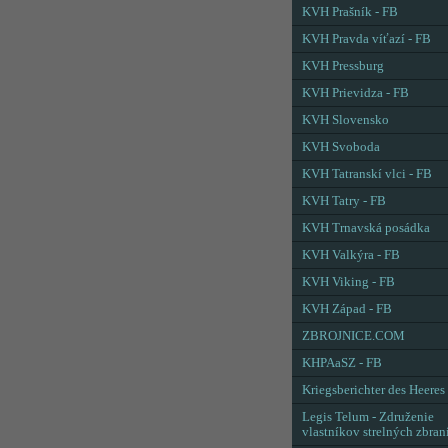
KVH Prašník - FB
KVH Pravda víťazí - FB
KVH Pressburg
KVH Prievidza - FB
KVH Slovensko
KVH Svoboda
KVH Tatranskí vlci - FB
KVH Tatry - FB
KVH Trnavská posádka
KVH Valkýra - FB
KVH Viking - FB
KVH Západ - FB
ZBROJNICE.COM
KHPAaSZ - FB
Kriegsberichter des Heeres
Legis Telum - Združenie
vlastníkov strelných zbran