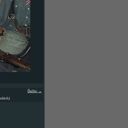
Ďalšie →
ndách)