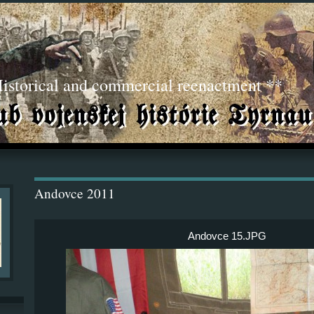
torical and commercial reenactment **
Andovce 2011
Andovce 15.JPG