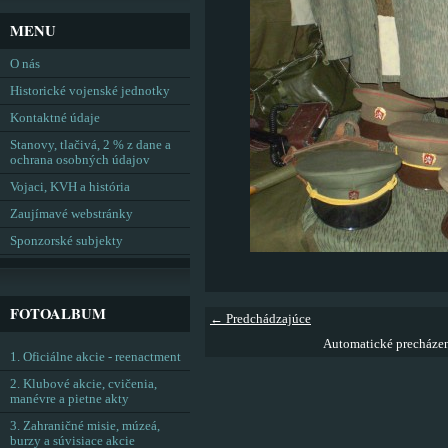
MENU
O nás
Historické vojenské jednotky
Kontaktné údaje
Stanovy, tlačivá, 2 % z dane a
ochrana osobných údajov
Vojaci, KVH a história
Zaujímavé webstránky
Sponzorské subjekty
FOTOALBUM
← Predchádzajúce
Automatické precháze
1. Oficiálne akcie - reenactment
2. Klubové akcie, cvičenia,
manévre a pietne akty
3. Zahraničné misie, múzeá,
burzy a súvisiace akcie