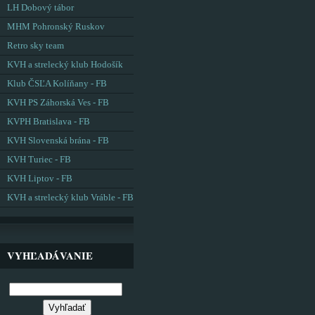
LH Dobový tábor
MHM Pohronský Ruskov
Retro sky team
KVH a strelecký klub Hodošík
Klub ČSĽA Kolíňany - FB
KVH PS Záhorská Ves - FB
KVPH Bratislava - FB
KVH Slovenská brána - FB
KVH Turiec - FB
KVH Liptov - FB
KVH a strelecký klub Vráble - FB
VYHĽADÁVANIE