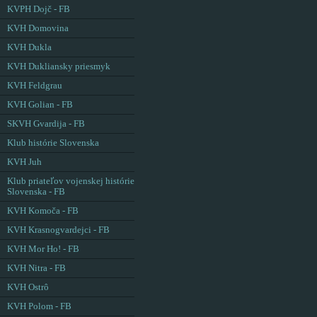
KVPH Dojč - FB
KVH Domovina
KVH Dukla
KVH Dukliansky priesmyk
KVH Feldgrau
KVH Golian - FB
SKVH Gvardija - FB
Klub histórie Slovenska
KVH Juh
Klub priateľov vojenskej histórie
Slovenska - FB
KVH Komoča - FB
KVH Krasnogvardejci - FB
KVH Mor Ho! - FB
KVH Nitra - FB
KVH Ostrô
KVH Polom - FB