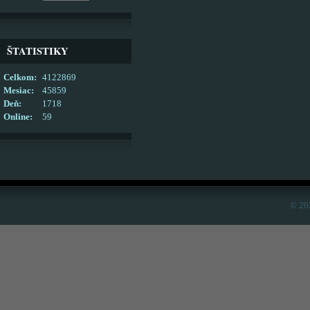
ŠTATISTIKY
Celkom:
4122869
Mesiac:
45859
Deň:
1718
Online:
59
© 20