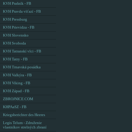
KVH Prašník - FB
KVH Pravda víťazí - FB
KVH Pressburg
KVH Prievidza - FB
KVH Slovensko
KVH Svoboda
KVH Tatranskí vlci - FB
KVH Tatry - FB
KVH Trnavská posádka
KVH Valkýra - FB
KVH Viking - FB
KVH Západ - FB
ZBROJNICE.COM
KHPAaSZ - FB
Kriegsberichter des Heeres
Legis Telum - Združenie
vlastníkov strelných zbraní