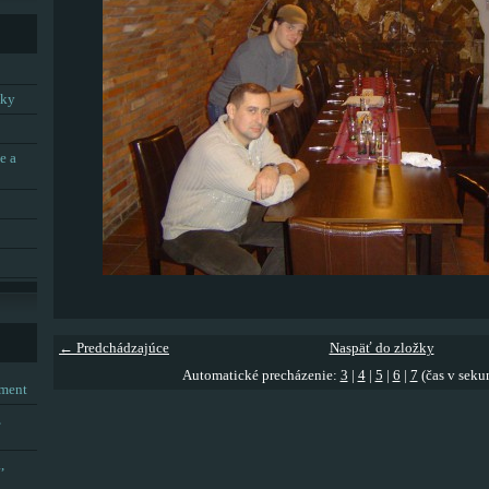
tky
e a
← Predchádzajúce
Naspäť do zložky
Automatické precházenie:
3
|
4
|
5
|
6
|
7
(čas v seku
tment
,
,