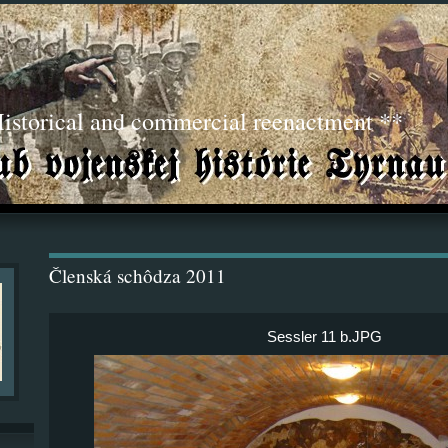
torical and commercial reenactment **
Členská schôdza 2011
Sessler 11 b.JPG