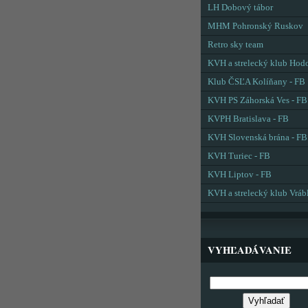
LH Dobový tábor
MHM Pohronský Ruskov
Retro sky team
KVH a strelecký klub Hod
Klub ČSĽA Kolíňany - FB
KVH PS Záhorská Ves - FB
KVPH Bratislava - FB
KVH Slovenská brána - FB
KVH Turiec - FB
KVH Liptov - FB
KVH a strelecký klub Vráb
VYHĽADÁVANIE