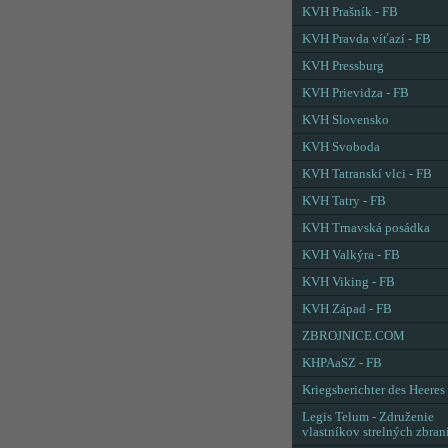
KVH Prašník - FB
KVH Pravda víťazí - FB
KVH Pressburg
KVH Prievidza - FB
KVH Slovensko
KVH Svoboda
KVH Tatranskí vlci - FB
KVH Tatry - FB
KVH Trnavská posádka
KVH Valkýra - FB
KVH Viking - FB
KVH Západ - FB
ZBROJNICE.COM
KHPAaSZ - FB
Kriegsberichter des Heeres
Legis Telum - Združenie
vlastníkov strelných zbran