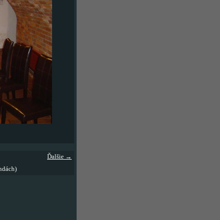
Ďalšie →
ndách)