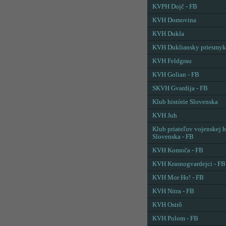
KVPH Dojč - FB
KVH Domovina
KVH Dukla
KVH Dukliansky priesmyk
KVH Feldgrau
KVH Golian - FB
SKVH Gvardija - FB
Klub histórie Slovenska
KVH Juh
Klub priateľov vojenskej h
Slovenska - FB
KVH Komoča - FB
KVH Krasnogvardejci - FB
KVH Mor Ho! - FB
KVH Nitra - FB
KVH Ostrô
KVH Polom - FB