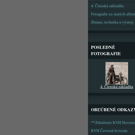
4. Členská základňa
Fotografie zo starých alb
Zbrane, technika a výstroj
POSLEDNÉ
FOTOGRAFIE
4. Členská základňa
OBĽÚBENÉ ODKAZ
**Združenie KVH Sloven
KVH Červená hviezda