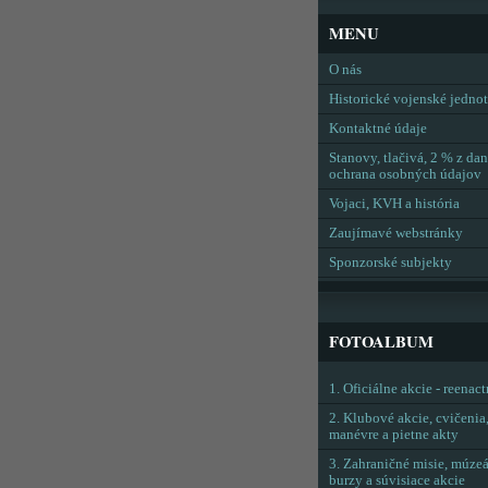
MENU
O nás
Historické vojenské jedno
Kontaktné údaje
Stanovy, tlačivá, 2 % z dan
ochrana osobných údajov
Vojaci, KVH a história
Zaujímavé webstránky
Sponzorské subjekty
FOTOALBUM
1. Oficiálne akcie - reenac
2. Klubové akcie, cvičenia
manévre a pietne akty
3. Zahraničné misie, múzeá
burzy a súvisiace akcie