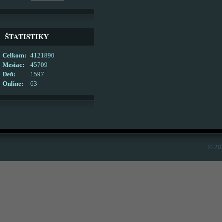
ŠTATISTIKY
Celkom:
4121890
Mesiac:
45709
Deň:
1597
Online:
63
© 20