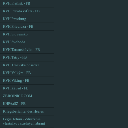
KVH Prašník - FB
KVH Pravda víťazí - FB
KVH Pressburg
KVH Prievidza - FB
KVH Slovensko
KVH Svoboda
KVH Tatranskí vlci - FB
KVH Tatry - FB
KVH Trnavská posádka
KVH Valkýra - FB
KVH Viking - FB
KVH Západ - FB
ZBROJNICE.COM
KHPAaSZ - FB
Kriegsberichter des Heeres
Legis Telum - Združenie
vlastníkov strelných zbraní