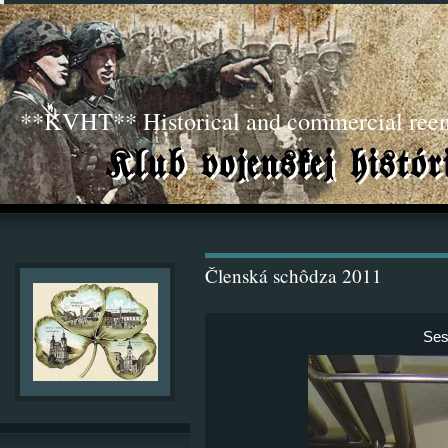
**KVHT** Historical and commercial ree
Členská schôdza 2011
Ses