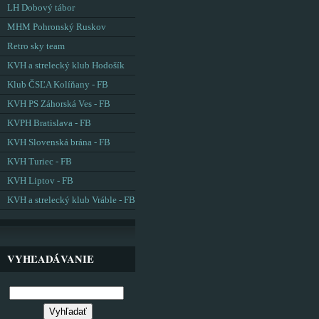
LH Dobový tábor
MHM Pohronský Ruskov
Retro sky team
KVH a strelecký klub Hodošík
Klub ČSĽA Kolíňany - FB
KVH PS Záhorská Ves - FB
KVPH Bratislava - FB
KVH Slovenská brána - FB
KVH Turiec - FB
KVH Liptov - FB
KVH a strelecký klub Vráble - FB
VYHĽADÁVANIE