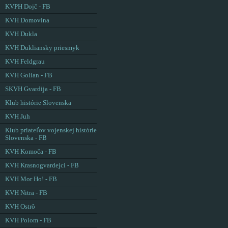
KVPH Dojč - FB
KVH Domovina
KVH Dukla
KVH Dukliansky priesmyk
KVH Feldgrau
KVH Golian - FB
SKVH Gvardija - FB
Klub histórie Slovenska
KVH Juh
Klub priateľov vojenskej histórie
Slovenska - FB
KVH Komoča - FB
KVH Krasnogvardejci - FB
KVH Mor Ho! - FB
KVH Nitra - FB
KVH Ostrô
KVH Polom - FB