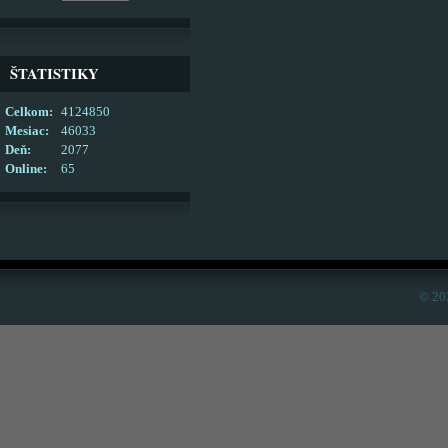
ŠTATISTIKY
Celkom:
4124850
Mesiac:
46033
Deň:
2077
Online:
65
© 20