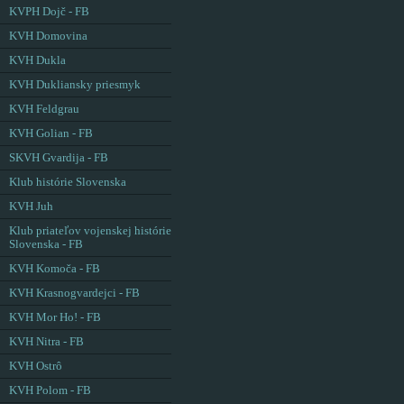
KVPH Dojč - FB
KVH Domovina
KVH Dukla
KVH Dukliansky priesmyk
KVH Feldgrau
KVH Golian - FB
SKVH Gvardija - FB
Klub histórie Slovenska
KVH Juh
Klub priateľov vojenskej histórie
Slovenska - FB
KVH Komoča - FB
KVH Krasnogvardejci - FB
KVH Mor Ho! - FB
KVH Nitra - FB
KVH Ostrô
KVH Polom - FB