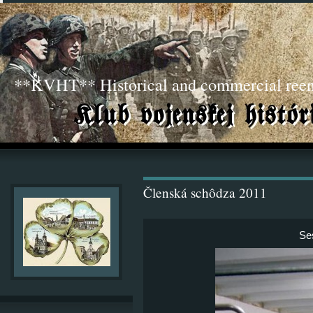
**KVHT** Historical and commercial ree
Členská schôdza 2011
Ses