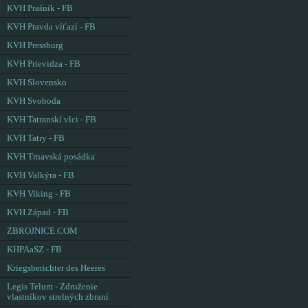
KVH Prašník - FB
KVH Pravda víťazí - FB
KVH Pressburg
KVH Prievidza - FB
KVH Slovensko
KVH Svoboda
KVH Tatranskí vlci - FB
KVH Tatry - FB
KVH Trnavská posádka
KVH Valkýra - FB
KVH Viking - FB
KVH Západ - FB
ZBROJNICE.COM
KHPAaSZ - FB
Kriegsberichter des Heeres
Legis Telum - Združenie
vlastníkov strelných zbraní