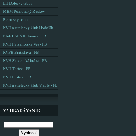
LH Dobový tábor
MHM Pohronský Ruskov
Retro sky team
KVH a strelecký klub Hodošík
Klub ČSĽA Kolíňany - FB
KVH PS Záhorská Ves - FB
KVPH Bratislava - FB
KVH Slovenská brána - FB
KVH Turiec - FB
KVH Liptov - FB
KVH a strelecký klub Vráble - FB
VYHĽADÁVANIE