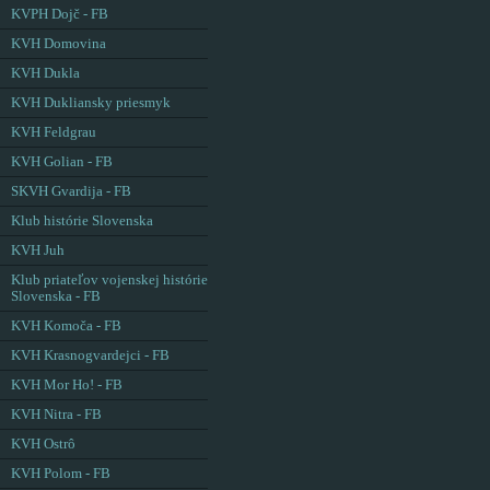
KVPH Dojč - FB
KVH Domovina
KVH Dukla
KVH Dukliansky priesmyk
KVH Feldgrau
KVH Golian - FB
SKVH Gvardija - FB
Klub histórie Slovenska
KVH Juh
Klub priateľov vojenskej histórie
Slovenska - FB
KVH Komoča - FB
KVH Krasnogvardejci - FB
KVH Mor Ho! - FB
KVH Nitra - FB
KVH Ostrô
KVH Polom - FB