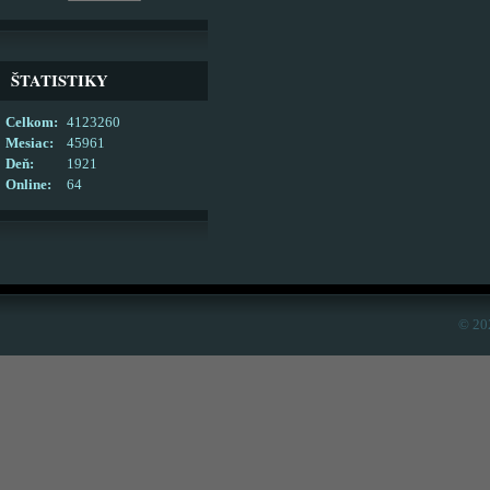
ŠTATISTIKY
Celkom:
4123260
Mesiac:
45961
Deň:
1921
Online:
64
© 20