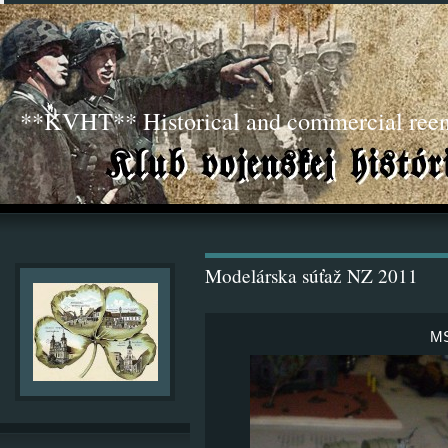
**KVHT** Historical and commercial ree
Modelárska súťaž NZ 2011
MS