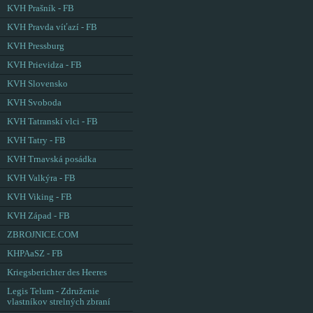
KVH Prašník - FB
KVH Pravda víťazí - FB
KVH Pressburg
KVH Prievidza - FB
KVH Slovensko
KVH Svoboda
KVH Tatranskí vlci - FB
KVH Tatry - FB
KVH Trnavská posádka
KVH Valkýra - FB
KVH Viking - FB
KVH Západ - FB
ZBROJNICE.COM
KHPAaSZ - FB
Kriegsberichter des Heeres
Legis Telum - Združenie
vlastníkov strelných zbraní