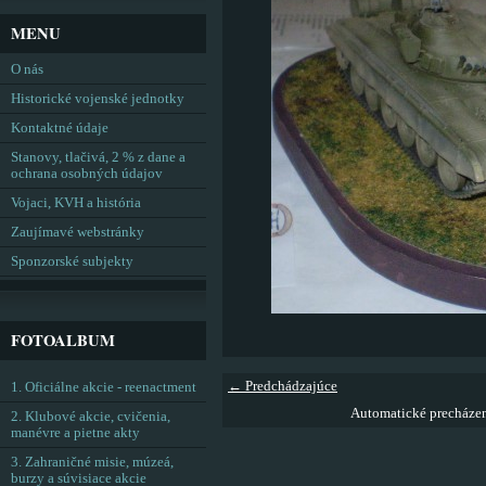
MENU
O nás
Historické vojenské jednotky
Kontaktné údaje
Stanovy, tlačivá, 2 % z dane a
ochrana osobných údajov
Vojaci, KVH a história
Zaujímavé webstránky
Sponzorské subjekty
FOTOALBUM
← Predchádzajúce
1. Oficiálne akcie - reenactment
Automatické precháze
2. Klubové akcie, cvičenia,
manévre a pietne akty
3. Zahraničné misie, múzeá,
burzy a súvisiace akcie