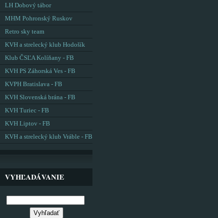
LH Dobový tábor
MHM Pohronský Ruskov
Retro sky team
KVH a strelecký klub Hodošík
Klub ČSĽA Kolíňany - FB
KVH PS Záhorská Ves - FB
KVPH Bratislava - FB
KVH Slovenská brána - FB
KVH Turiec - FB
KVH Liptov - FB
KVH a strelecký klub Vráble - FB
VYHĽADÁVANIE