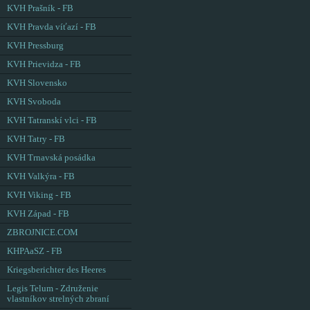
KVH Prašník - FB
KVH Pravda víťazí - FB
KVH Pressburg
KVH Prievidza - FB
KVH Slovensko
KVH Svoboda
KVH Tatranskí vlci - FB
KVH Tatry - FB
KVH Trnavská posádka
KVH Valkýra - FB
KVH Viking - FB
KVH Západ - FB
ZBROJNICE.COM
KHPAaSZ - FB
Kriegsberichter des Heeres
Legis Telum - Združenie
vlastníkov strelných zbraní