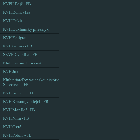
KVPH Dojč - FB
KVH Domovina
KVH Dukla
KVH Dukliansky priesmyk
KVH Feldgrau
KVH Golian - FB
SKVH Gvardija - FB
Klub histórie Slovenska
KVH Juh
Klub priateľov vojenskej histórie
Slovenska - FB
KVH Komoča - FB
KVH Krasnogvardejci - FB
KVH Mor Ho! - FB
KVH Nitra - FB
KVH Ostrô
KVH Polom - FB