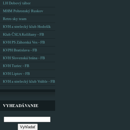
LH Dobový tábor
MHM Pohronský Ruskov
Retro sky team
KVH a strelecký klub Hodošík
Klub ČSĽA Kolíňany - FB
KVH PS Záhorská Ves - FB
KVPH Bratislava - FB
KVH Slovenská brána - FB
KVH Turiec - FB
KVH Liptov - FB
KVH a strelecký klub Vráble - FB
VYHĽADÁVANIE