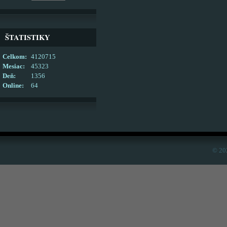
ŠTATISTIKY
Celkom:
4120715
Mesiac:
45323
Deň:
1356
Online:
64
© 20