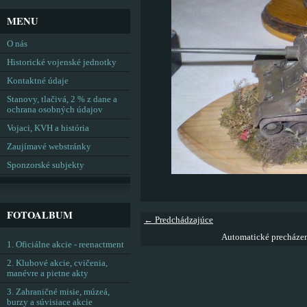
MENU
O nás
Historické vojenské jednotky
Kontaktné údaje
Stanovy, tlačivá, 2 % z dane a
ochrana osobných údajov
Vojaci, KVH a história
Zaujímavé webstránky
Sponzorské subjekty
FOTOALBUM
← Predchádzajúce
Automatické precháze
1. Oficiálne akcie - reenactment
2. Klubové akcie, cvičenia,
manévre a pietne akty
3. Zahraničné misie, múzeá,
burzy a súvisiace akcie