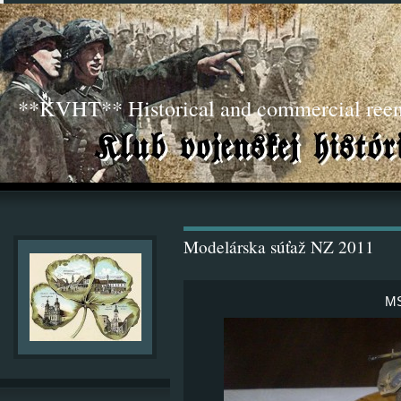
**KVHT** Historical and commercial ree
Modelárska súťaž NZ 2011
MS