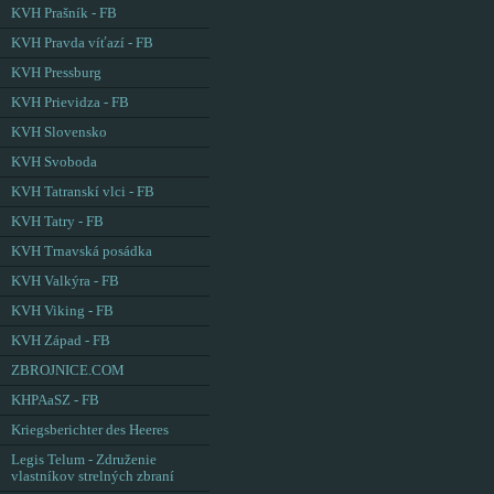
KVH Prašník - FB
KVH Pravda víťazí - FB
KVH Pressburg
KVH Prievidza - FB
KVH Slovensko
KVH Svoboda
KVH Tatranskí vlci - FB
KVH Tatry - FB
KVH Trnavská posádka
KVH Valkýra - FB
KVH Viking - FB
KVH Západ - FB
ZBROJNICE.COM
KHPAaSZ - FB
Kriegsberichter des Heeres
Legis Telum - Združenie
vlastníkov strelných zbraní