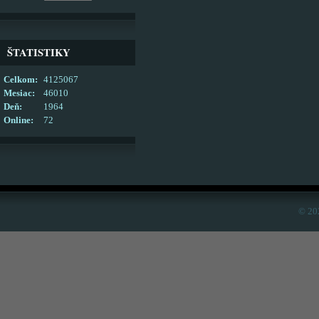
ŠTATISTIKY
Celkom:
4125067
Mesiac:
46010
Deň:
1964
Online:
72
© 20