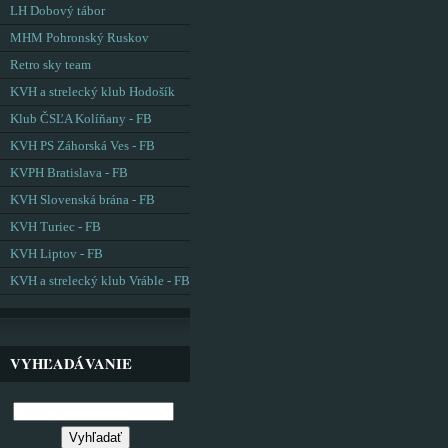
LH Dobový tábor
MHM Pohronský Ruskov
Retro sky team
KVH a strelecký klub Hodošík
Klub ČSĽA Kolíňany - FB
KVH PS Záhorská Ves - FB
KVPH Bratislava - FB
KVH Slovenská brána - FB
KVH Turiec - FB
KVH Liptov - FB
KVH a strelecký klub Vráble - FB
VYHĽADÁVANIE