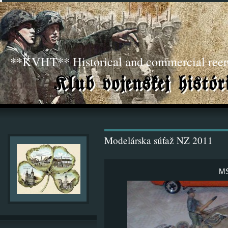
**KVHT** Historical and commercial ree
Modelárska súťaž NZ 2011
MS