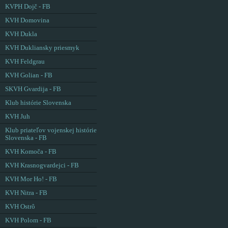
KVPH Dojč - FB
KVH Domovina
KVH Dukla
KVH Dukliansky priesmyk
KVH Feldgrau
KVH Golian - FB
SKVH Gvardija - FB
Klub histórie Slovenska
KVH Juh
Klub priateľov vojenskej histórie
Slovenska - FB
KVH Komoča - FB
KVH Krasnogvardejci - FB
KVH Mor Ho! - FB
KVH Nitra - FB
KVH Ostrô
KVH Polom - FB