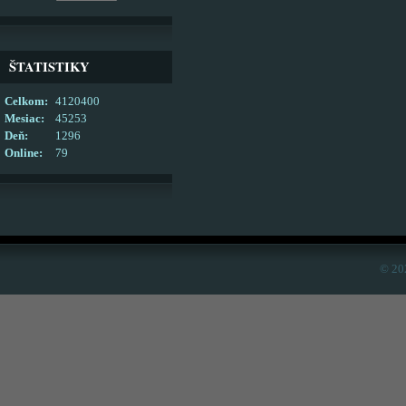
ŠTATISTIKY
Celkom:
4120400
Mesiac:
45253
Deň:
1296
Online:
79
© 20