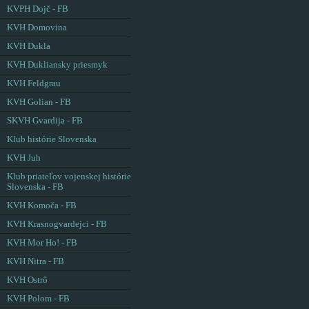
KVPH Dojč - FB
KVH Domovina
KVH Dukla
KVH Dukliansky priesmyk
KVH Feldgrau
KVH Golian - FB
SKVH Gvardija - FB
Klub histórie Slovenska
KVH Juh
Klub priateľov vojenskej histórie
Slovenska - FB
KVH Komoča - FB
KVH Krasnogvardejci - FB
KVH Mor Ho! - FB
KVH Nitra - FB
KVH Ostrô
KVH Polom - FB