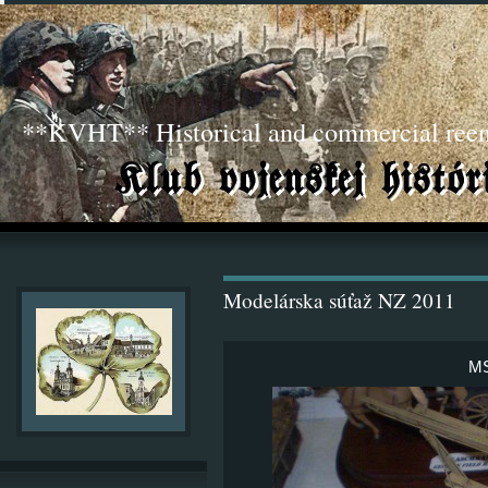
**KVHT** Historical and commercial ree
Modelárska súťaž NZ 2011
MS