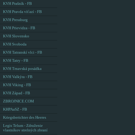
KVH Prašník - FB
KVH Pravda víťazí - FB
KVH Pressburg
KVH Prievidza - FB
KVH Slovensko
KVH Svoboda
KVH Tatranskí vlci - FB
KVH Tatry - FB
KVH Trnavská posádka
KVH Valkýra - FB
KVH Viking - FB
KVH Západ - FB
ZBROJNICE.COM
KHPAaSZ - FB
Kriegsberichter des Heeres
Legis Telum - Združenie
vlastníkov strelných zbraní