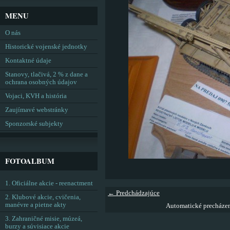
MENU
O nás
Historické vojenské jednotky
Kontaktné údaje
Stanovy, tlačivá, 2 % z dane a
ochrana osobných údajov
Vojaci, KVH a história
Zaujímavé webstránky
Sponzorské subjekty
FOTOALBUM
1. Oficiálne akcie - reenactment
← Predchádzajúce
2. Klubové akcie, cvičenia,
manévre a pietne akty
Automatické precháze
3. Zahraničné misie, múzeá,
burzy a súvisiace akcie