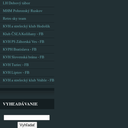
LH Dobový tábor
MHM Pohronský Ruskov
Retro sky team
KVH a strelecký klub Hodošík
Klub ČSĽA Kolíňany - FB
KVH PS Záhorská Ves - FB
KVPH Bratislava - FB
KVH Slovenská brána - FB
KVH Turiec - FB
KVH Liptov - FB
KVH a strelecký klub Vráble - FB
VYHĽADÁVANIE