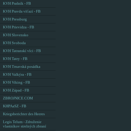
KVH Prašník - FB
KVH Pravda víťazí - FB
KVH Pressburg
KVH Prievidza - FB
KVH Slovensko
KVH Svoboda
KVH Tatranskí vlci - FB
KVH Tatry - FB
KVH Trnavská posádka
KVH Valkýra - FB
KVH Viking - FB
KVH Západ - FB
ZBROJNICE.COM
KHPAaSZ - FB
Kriegsberichter des Heeres
Legis Telum - Združenie
vlastníkov strelných zbraní