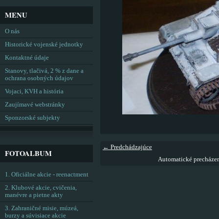
MENU
O nás
Historické vojenské jednotky
Kontaktné údaje
Stanovy, tlačivá, 2 % z dane a
ochrana osobných údajov
Vojaci, KVH a história
Zaujímavé webstránky
Sponzorské subjekty
← Predchádzajúce
FOTOALBUM
Automatické precháze
1. Oficiálne akcie - reenactment
2. Klubové akcie, cvičenia,
manévre a pietne akty
3. Zahraničné misie, múzeá,
burzy a súvisiace akcie