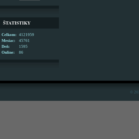
ŠTATISTIKY
Celkom:
4121959
Mesiac:
45761
Deň:
1595
Online:
86
© 20