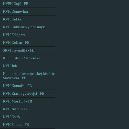
KVPH Dojč - FB
KVH Domovina
KVH Dukla
KVH Dukliansky priesmyk
KVH Feldgrau
KVH Golian - FB
SKVH Gvardija - FB
Klub histórie Slovenska
KVH Juh
Klub priateľov vojenskej histórie
Slovenska - FB
KVH Komoča - FB
KVH Krasnogvardejci - FB
KVH Mor Ho! - FB
KVH Nitra - FB
KVH Ostrô
KVH Polom - FB