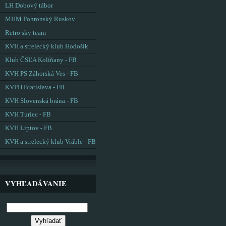
LH Dobový tábor
MHM Pohronský Ruskov
Retro sky team
KVH a strelecký klub Hodošík
Klub ČSĽA Kolíňany - FB
KVH PS Záhorská Ves - FB
KVPH Bratislava - FB
KVH Slovenská brána - FB
KVH Turiec - FB
KVH Liptov - FB
KVH a strelecký klub Vráble - FB
VYHĽADÁVANIE