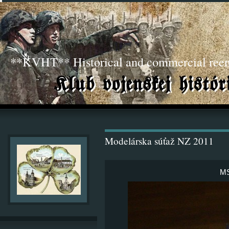
**KVHT** Historical and commercial ree
Modelárska súťaž NZ 2011
MS