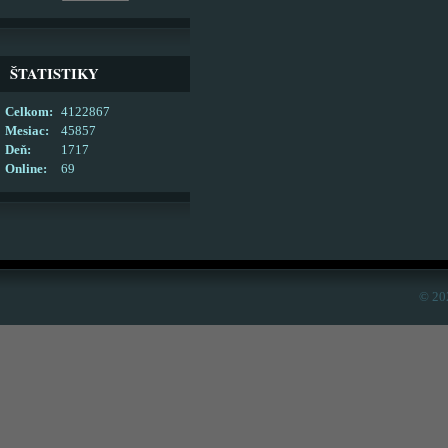
ŠTATISTIKY
Celkom:
4122867
Mesiac:
45857
Deň:
1717
Online:
69
© 20