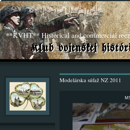
**KVHT** Historical and commercial ree
Modelárska súťaž NZ 2011
MS