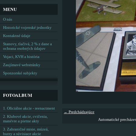
MENU
O nás
Historické vojenské jednotky
Kontaktné údaje
Stanovy, tlačivá, 2 % z dane a
ochrana osobných údajov
Vojaci, KVH a história
Zaujímavé webstránky
Sponzorské subjekty
FOTOALBUM
1. Oficiálne akcie - reenactment
← Predchádzajúce
2. Klubové akcie, cvičenia,
Automatické precháze
manévre a pietne akty
3. Zahraničné misie, múzeá,
burzy a súvisiace akcie