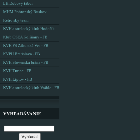
LH Dobový tábor
MHM Pohronský Ruskov
Retro sky team
KVH a strelecký klub Hodošík
Klub ČSĽA Kolíňany - FB
KVH PS Záhorská Ves - FB
KVPH Bratislava - FB
KVH Slovenská brána - FB
KVH Turiec - FB
KVH Liptov - FB
KVH a strelecký klub Vráble - FB
VYHĽADÁVANIE