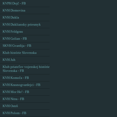
KVPH Dojč - FB
KVH Domovina
KVH Dukla
KVH Dukliansky priesmyk
KVH Feldgrau
KVH Golian - FB
SKVH Gvardija - FB
Klub histórie Slovenska
KVH Juh
Klub priateľov vojenskej histórie
Slovenska - FB
KVH Komoča - FB
KVH Krasnogvardejci - FB
KVH Mor Ho! - FB
KVH Nitra - FB
KVH Ostrô
KVH Polom - FB