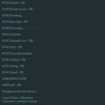
KVH Prašník - FB
KVH Pravda víťazí - FB
KVH Pressburg
KVH Prievidza - FB
KVH Slovensko
KVH Svoboda
KVH Tatranskí vlci - FB
KVH Tatry - FB
KVH Trnavská posádka
KVH Valkýra - FB
KVH Viking - FB
KVH Západ - FB
ZBROJNICE.COM
KHPAaSZ - FB
Kriegsberichter des Heeres
Legis Telum - Združenie
vlastníkov strelných zbraní