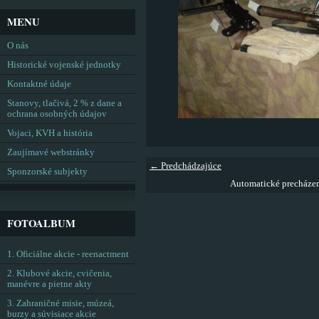
MENU
O nás
Historické vojenské jednotky
Kontaktné údaje
Stanovy, tlačivá, 2 % z dane a
ochrana osobných údajov
Vojaci, KVH a história
Zaujímavé webstránky
← Predchádzajúce
Sponzorské subjekty
Automatické precháze
FOTOALBUM
1. Oficiálne akcie - reenactment
2. Klubové akcie, cvičenia,
manévre a pietne akty
3. Zahraničné misie, múzeá,
burzy a súvisiace akcie