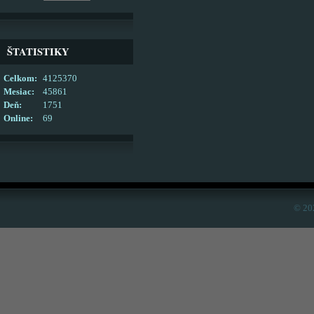
ŠTATISTIKY
Celkom:
4125370
Mesiac:
45861
Deň:
1751
Online:
69
© 20