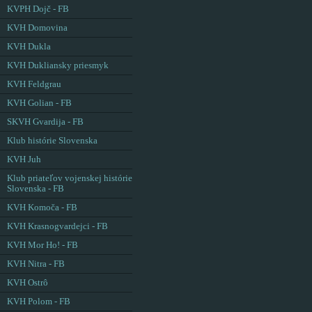
KVPH Dojč - FB
KVH Domovina
KVH Dukla
KVH Dukliansky priesmyk
KVH Feldgrau
KVH Golian - FB
SKVH Gvardija - FB
Klub histórie Slovenska
KVH Juh
Klub priateľov vojenskej histórie
Slovenska - FB
KVH Komoča - FB
KVH Krasnogvardejci - FB
KVH Mor Ho! - FB
KVH Nitra - FB
KVH Ostrô
KVH Polom - FB