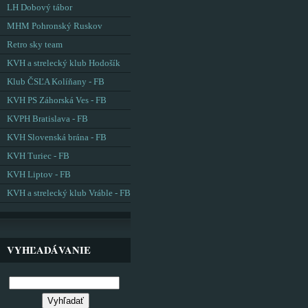
LH Dobový tábor
MHM Pohronský Ruskov
Retro sky team
KVH a strelecký klub Hodošík
Klub ČSĽA Kolíňany - FB
KVH PS Záhorská Ves - FB
KVPH Bratislava - FB
KVH Slovenská brána - FB
KVH Turiec - FB
KVH Liptov - FB
KVH a strelecký klub Vráble - FB
VYHĽADÁVANIE