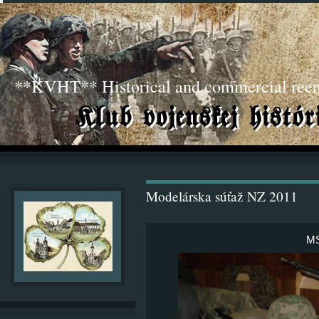
**KVHT** Historical and commercial ree
Modelárska súťaž NZ 2011
MS