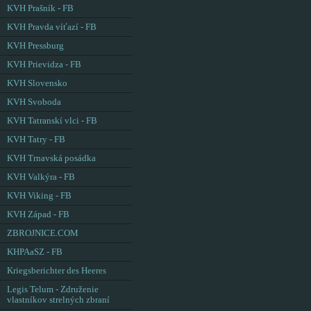
KVH Prašník - FB
KVH Pravda víťazí - FB
KVH Pressburg
KVH Prievidza - FB
KVH Slovensko
KVH Svoboda
KVH Tatranskí vlci - FB
KVH Tatry - FB
KVH Trnavská posádka
KVH Valkýra - FB
KVH Viking - FB
KVH Západ - FB
ZBROJNICE.COM
KHPAaSZ - FB
Kriegsberichter des Heeres
Legis Telum - Združenie
vlastníkov strelných zbraní