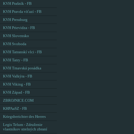
KVH Prašník - FB
KVH Pravda víťazí - FB
KVH Pressburg
KVH Prievidza - FB
KVH Slovensko
KVH Svoboda
KVH Tatranskí vlci - FB
KVH Tatry - FB
KVH Trnavská posádka
KVH Valkýra - FB
KVH Viking - FB
KVH Západ - FB
ZBROJNICE.COM
KHPAaSZ - FB
Kriegsberichter des Heeres
Legis Telum - Združenie
vlastníkov strelných zbraní