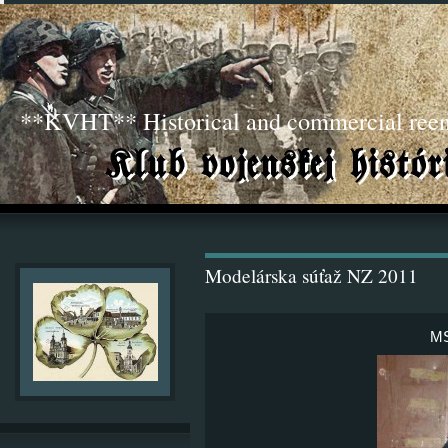
**KVHT** Historical and commercial ree
Modelárska súťaž NZ 2011
MS