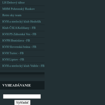
LH Dobový tábor
MHM Pohronský Ruskov
Retro sky team
KVH a strelecký klub Hodošík
Klub ČSĽA Kolíňany - FB
KVH PS Záhorská Ves - FB
KVPH Bratislava - FB
KVH Slovenská brána - FB
KVH Turiec - FB
KVH Liptov - FB
KVH a strelecký klub Vráble - FB
VYHĽADÁVANIE