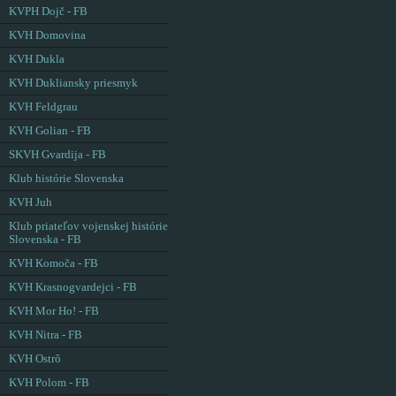
KVPH Dojč - FB
KVH Domovina
KVH Dukla
KVH Dukliansky priesmyk
KVH Feldgrau
KVH Golian - FB
SKVH Gvardija - FB
Klub histórie Slovenska
KVH Juh
Klub priateľov vojenskej histórie
Slovenska - FB
KVH Komoča - FB
KVH Krasnogvardejci - FB
KVH Mor Ho! - FB
KVH Nitra - FB
KVH Ostrô
KVH Polom - FB