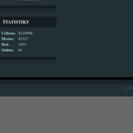
ŠTATISTIKY
Celkom:
4120898
Mesiac:
45327
Deň:
1435
Online:
84
© 20